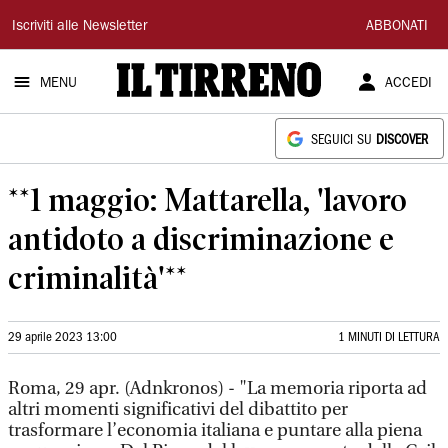
Il
Iscriviti alle Newsletter
ABBONATI
Tirreno
MENU
ACCEDI
SEGUICI SU
DISCOVER
**1 maggio: Mattarella, 'lavoro
antidoto a discriminazione e
criminalità'**
29 aprile 2023 13:00
1 MINUTI DI LETTURA
Roma, 29 apr. (Adnkronos) - "La memoria riporta ad
altri momenti significativi del dibattito per
trasformare l’economia italiana e puntare alla piena