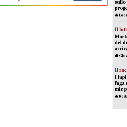
sullo
proge
di Luca
Il lut
Morto
del d
arriv
di Gio
Il ra
I lup
fuga 
mie 
di Red