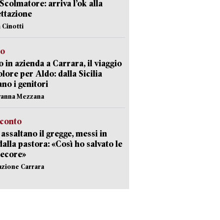
 Scolmatore: arriva l’ok alla
ttazione
 Cinotti
to
 in azienda a Carrara, il viaggio
olore per Aldo: dalla Sicilia
ano i genitori
vanna Mezzana
cconto
i assaltano il gregge, messi in
dalla pastora: «Così ho salvato le
pecore»
azione Carrara