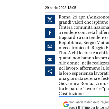
29 aprile 2023 13:05
Roma, 29 apr. (Adnkronos
grandi valori che ispirano 
l’intera comunità nazional
a rendere concreta l’affe
traguardo a cui tendere c
Repubblica, Sergio Mattar
meccatronico di Reggio Emi
l’ha. A chi lo crea e a chi 
quanti non hanno lavoro e
Alle donne, nella realizza
nel lavoro, affermano la 
la loro esperienza lavorat
una giornata serena e fest
Giovanni a Roma. La musi
tra le parole “lavoro” e “pa
Costituzione".
Non lasciare decidere l'algor
scegli
Il Tirreno
per le tue not