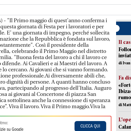
) - "Il Primo maggio di quest’anno conferma i
questa giornata di Festa per i lavoratori e per
e. E’ una giornata di impegno, perché sollecita
rmazione che la Repubblica è fondata sul lavoro,
Il ca
ostantemente". Così il presidente della
Follo
ella, celebrando il Primo Maggio nel distretto
inviat
lia. "Buona festa del lavoro a chi il lavoro ce
lo difende. Ai Cavalieri e ai Maestri del lavoro. A
di Iva
 lo cercano. Ai giovani che si vanno formando.
zione professionale.Ai diversamente abili che,
Fa di
loro dignità di persone. A quanti hanno concluso
«Fort
iva, partecipando al progresso dell’Italia. Auguro
Ibiza
osa ai giovani al Concertone di piazza San
rumor
ca sottolinea anche la connessione di speranza
di Mat
ce”. Viva il lavoro. Viva il Primo maggio.Viva la
L'op
itmo:
Cala
CLICCA QUI
izie su Google