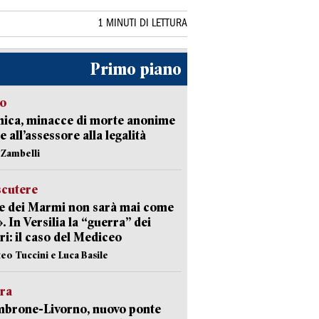
1 MINUTI DI LETTURA
Primo piano
so
nica, minacce di morte anonime
e all’assessore alla legalità
n Zambelli
scutere
e dei Marmi non sarà mai come
». In Versilia la “guerra” dei
i: il caso del Mediceo
teo Tuccini e Luca Basile
era
mbrone-Livorno, nuovo ponte