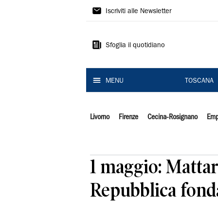
Il
Iscriviti alle Newsletter
Tirreno
Sfoglia il quotidiano
MENU
TOSCANA
Livorno
Firenze
Cecina-Rosignano
Emp
1 maggio: Mattare
Repubblica fonda