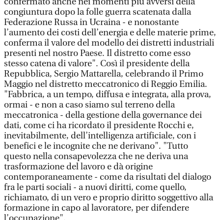
confermato anche nei momenti più avversi della
congiuntura dopo la folle guerra scatenata dalla
Federazione Russa in Ucraina - e nonostante
l’aumento dei costi dell’energia e delle materie prime,
conferma il valore del modello dei distretti industriali
presenti nel nostro Paese. Il distretto come esso
stesso catena di valore". Così il presidente della
Repubblica, Sergio Mattarella, celebrando il Primo
Maggio nel distretto meccatronico di Reggio Emilia.
"Fabbrica, a un tempo, diffusa e integrata, alla prova,
ormai - e non a caso siamo sul terreno della
meccatronica - della gestione della governance dei
dati, come ci ha ricordato il presidente Rocchi e,
inevitabilmente, dell’intelligenza artificiale, con i
benefici e le incognite che ne derivano". "Tutto
questo nella consapevolezza che ne deriva una
trasformazione del lavoro e dà origine
contemporaneamente - come da risultati del dialogo
fra le parti sociali - a nuovi diritti, come quello,
richiamato, di un vero e proprio diritto soggettivo alla
formazione in capo al lavoratore, per difendere
l’occupazione".