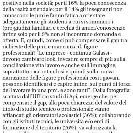
positivo nella società; per il 16% la poca conoscenza
della realtà aziendale; per il 14% gli insegnanti non
conoscono le pmi e fanno fatica a orientare
adeguatamente gli studenti a cui si sommano i
(pre)giudizi familiari e cerchia di amici/conoscenze
infine solo per il 9% non si incontrano domanda e
offerta. E, quindi, come si può compensare il gap tra
richieste delle pmi e mancanza di figure
professionali? "Le imprese - continua Galassi -
devono cambiare look, investire sempre di più sulla
conciliazione vita lavoro e anche sull’immagine,
soprattutto raccontandosi e quindi sulla nuova
narrazione delle figure professionali così i giovani
possono identificarsi e capire infine, sui punti di forza
del lavorare in una pmi, e sono tanti". Dalla fotografia
scattata dall’Ufficio studi di Api, emerge che, per
compensare il gap, alla poca chiarezza del valore del
titolo di studio tecnico o professionale vanno
affiancati gli orientatori scolastici (36%); collaborando
con gli istituti tecnici, le università e/o enti di
formazione del territorio (26%); va valorizzata la