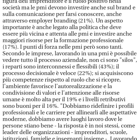
figura dell’imprenditore e il ruolo positivo nella
società ma le pmi devono investire anche sul brand e
sulla comunicazione per farsi conoscere, anche
attraverso employer branding (21%). Un aspetto
importante è anche legato alla politica che deve
essere più vicina e attenta alle pmi e investire anche
maggiori risorse per la formazione professionale
(17%). I punti di forza nelle pmi però sono tanti.
Secondo le imprese, lavorando in una pmi è possibile
vedere tutto il processo aziendale, non ci sono "silos",
i reparti sono interconnessi e flessibili (43%); il
processo decisionale è veloce (22%); si acquisiscono
più competenze rispetto al ruolo che si ricopre,
l’ambiente favorisce l’autorealizzazione e la
condivisione di valori e l’attenzione alle risorse
umane è molto alta per il 19% e i livelli retributivi
sono buoni per il 16%. "Dobbiamo ridefinire i profili
professionali e le carriere per allinearli alle aspettative
moderne, dobbiamo avere luoghi lavoro dove le
persone stiano bene - la risposta è in noi stessi, come
leader delle organizzazioni - imprenditori, scuole,
istituzioni, famiglie e insegnanti insieme -. Lavorando