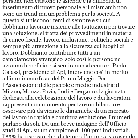
persone non esistono le aziende e la difficoltà di
inserimento di nuovo personale e il mismatch non
sono un trend ma un problema per la società. A
questo si uniscono i temi di sempre e su cui
dobbiamo lavorare insieme alle Istituzioni per trovare
una soluzione, si tratta dei provvedimenti in materia
di cuneo fiscale, lavoro, inclusione, politiche sociali e
sempre più attenzione alla sicurezza sui luoghi di
lavoro. Dobbiamo contribuire tutti a un
cambiamento strategico, solo così le persone ne
avranno beneficio e si sentiranno al centro». Paolo
Galassi, presidente di Api, interviene così in merito
all'imminente festa del Primo Maggio. Per
l’Associazione delle piccole e medie industrie di
Milano, Monza, Pavia, Lodi e Bergamo, la giornata
dedicata alla celebrazione del lavoro e dei lavoratori,
rappresenta un momento per fare un bilancio e
osservare più da vicino le dinamiche di un mercato
del lavoro in rapida e continua evoluzione. I numeri
parlano da soli. Da una breve indagine dell’Ufficio
studi di Api, su un campione di 100 pmi industriali,
l’83% ha risposto che, da tempo, l’impresa sta avendo