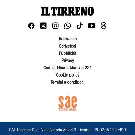
Redazione
Scriveteci
Pubblicità
Privacy
Codice Etico e Modello 231
Cookie policy
Termini e condizioni
SAE Toscana S.r.l., Viale Vittorio Alfieri 9, Livorno – PI 02054410499