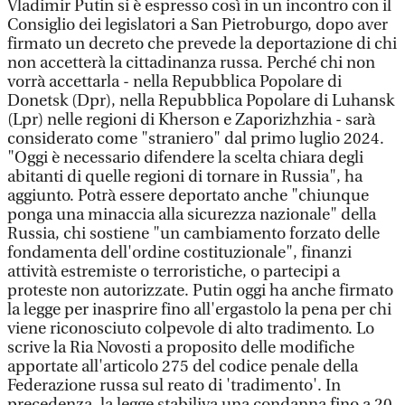
Vladimir Putin si è espresso così in un incontro con il
Consiglio dei legislatori a San Pietroburgo, dopo aver
firmato un decreto che prevede la deportazione di chi
non accetterà la cittadinanza russa. Perché chi non
vorrà accettarla - nella Repubblica Popolare di
Donetsk (Dpr), nella Repubblica Popolare di Luhansk
(Lpr) nelle regioni di Kherson e Zaporizhzhia - sarà
considerato come "straniero" dal primo luglio 2024.
"Oggi è necessario difendere la scelta chiara degli
abitanti di quelle regioni di tornare in Russia", ha
aggiunto. Potrà essere deportato anche "chiunque
ponga una minaccia alla sicurezza nazionale" della
Russia, chi sostiene "un cambiamento forzato delle
fondamenta dell'ordine costituzionale", finanzi
attività estremiste o terroristiche, o partecipi a
proteste non autorizzate. Putin oggi ha anche firmato
la legge per inasprire fino all'ergastolo la pena per chi
viene riconosciuto colpevole di alto tradimento. Lo
scrive la Ria Novosti a proposito delle modifiche
apportate all'articolo 275 del codice penale della
Federazione russa sul reato di 'tradimento'. In
precedenza, la legge stabiliva una condanna fino a 20