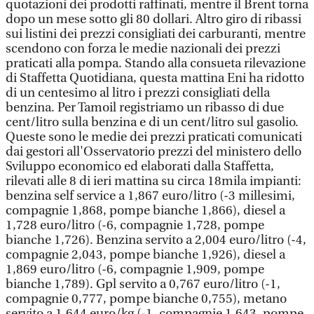
quotazioni dei prodotti raffinati, mentre il Brent torna
dopo un mese sotto gli 80 dollari. Altro giro di ribassi
sui listini dei prezzi consigliati dei carburanti, mentre
scendono con forza le medie nazionali dei prezzi
praticati alla pompa. Stando alla consueta rilevazione
di Staffetta Quotidiana, questa mattina Eni ha ridotto
di un centesimo al litro i prezzi consigliati della
benzina. Per Tamoil registriamo un ribasso di due
cent/litro sulla benzina e di un cent/litro sul gasolio.
Queste sono le medie dei prezzi praticati comunicati
dai gestori all'Osservatorio prezzi del ministero dello
Sviluppo economico ed elaborati dalla Staffetta,
rilevati alle 8 di ieri mattina su circa 18mila impianti:
benzina self service a 1,867 euro/litro (-3 millesimi,
compagnie 1,868, pompe bianche 1,866), diesel a
1,728 euro/litro (-6, compagnie 1,728, pompe
bianche 1,726). Benzina servito a 2,004 euro/litro (-4,
compagnie 2,043, pompe bianche 1,926), diesel a
1,869 euro/litro (-6, compagnie 1,909, pompe
bianche 1,789). Gpl servito a 0,767 euro/litro (-1,
compagnie 0,777, pompe bianche 0,755), metano
servito a 1,644 euro/kg (-1, compagnie 1,643, pompe