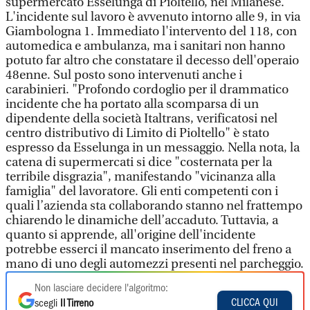
supermercato Esselunga di Pioltello, nel Milanese.
L'incidente sul lavoro è avvenuto intorno alle 9, in via
Giambologna 1. Immediato l'intervento del 118, con
automedica e ambulanza, ma i sanitari non hanno
potuto far altro che constatare il decesso dell'operaio
48enne. Sul posto sono intervenuti anche i
carabinieri. "Profondo cordoglio per il drammatico
incidente che ha portato alla scomparsa di un
dipendente della società Italtrans, verificatosi nel
centro distributivo di Limito di Pioltello" è stato
espresso da Esselunga in un messaggio. Nella nota, la
catena di supermercati si dice "costernata per la
terribile disgrazia", manifestando "vicinanza alla
famiglia" del lavoratore. Gli enti competenti con i
quali l’azienda sta collaborando stanno nel frattempo
chiarendo le dinamiche dell’accaduto. Tuttavia, a
quanto si apprende, all'origine dell'incidente
potrebbe esserci il mancato inserimento del freno a
mano di uno degli automezzi presenti nel parcheggio.
Non lasciare decidere l'algoritmo:
CLICCA QUI
scegli
Il Tirreno