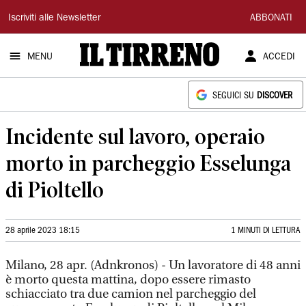
Il
Iscriviti alle Newsletter
ABBONATI
Tirreno
MENU
ACCEDI
SEGUICI SU
DISCOVER
Incidente sul lavoro, operaio
morto in parcheggio Esselunga
di Pioltello
28 aprile 2023 18:15
1 MINUTI DI LETTURA
Milano, 28 apr. (Adnkronos) - Un lavoratore di 48 anni
è morto questa mattina, dopo essere rimasto
schiacciato tra due camion nel parcheggio del