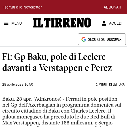
Il
Iscriviti alle Newsletter
ABBONATI
Tirreno
MENU
ACCEDI
SEGUICI SU
DISCOVER
F1: Gp Baku, pole di Leclerc
davanti a Verstappen e Perez
28 aprile 2023 16:50
1 MINUTI DI LETTURA
Baku, 28 apr. (Adnkronos) - Ferrari in pole position
nel Gp dell'Azerbaigian in programma domenica sul
circuito cittadino di Baku con Charles Leclerc. Il
pilota monegasco ha preceduto le due Red Bull di
Max Verstappen, distante 188 millesimi, e Sergio