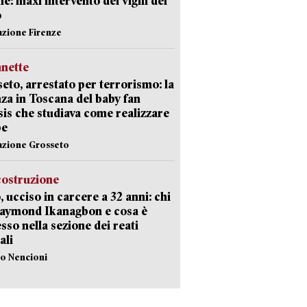
e: maxi intervento dei vigili del
o
azione Firenze
nette
eto, arrestato per terrorismo: la
za in Toscana del baby fan
Isis che studiava come realizzare
be
azione Grosseto
costruzione
, ucciso in carcere a 32 anni: chi
Raymond Ikanagbon e cosa è
sso nella sezione dei reati
ali
lo Nencioni