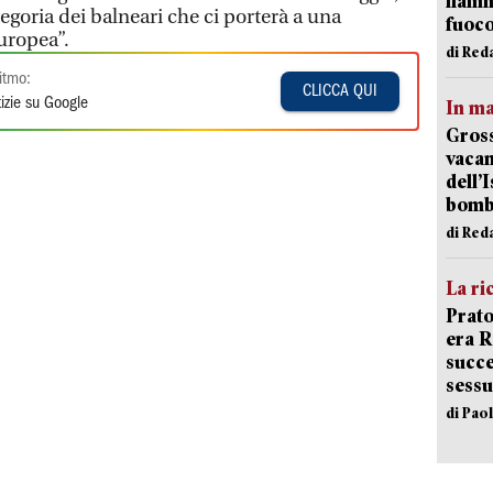
fiamm
egoria dei balneari che ci porterà a una
fuoc
uropea”.
di Red
itmo:
CLICCA QUI
izie su Google
In ma
Gross
vacan
dell’
bom
di Red
La ri
Prato
era 
succe
sessu
di Pao