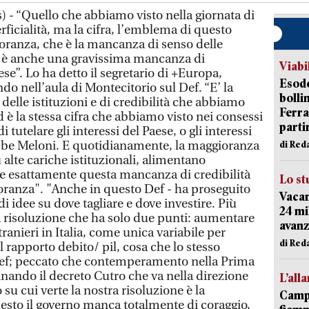
 - “Quello che abbiamo visto nella giornata di
erficialità, ma la cifra, l’emblema di questo
oranza, che è la mancanza di senso delle
eri è anche una gravissima mancanza di
Viabi
ese”. Lo ha detto il segretario di +Europa,
Esodo
o nell’aula di Montecitorio sul Def. “E’ la
bolli
elle istituzioni e di credibilità che abbiamo
Ferr
d è la stessa cifra che abbiamo visto nei consessi
parti
 tutelare gli interessi del Paese, o gli interessi
bbe Meloni. E quotidianamente, la maggioranza
di Red
ù alte cariche istituzionali, alimentano
 esattamente questa mancanza di credibilità
Lo st
oranza". "Anche in questo Def - ha proseguito
Vacan
 idee su dove tagliare e dove investire. Più
24 mi
 risoluzione che ha solo due punti: aumentare
avanz
tranieri in Italia, come unica variabile per
di Red
 rapporto debito/ pil, cosa che lo stesso
Def; peccato che contemperamento nella Prima
ando il decreto Cutro che va nella direzione
L’all
su cui verte la nostra risoluzione è la
Campi
sto il governo manca totalmente di coraggio,