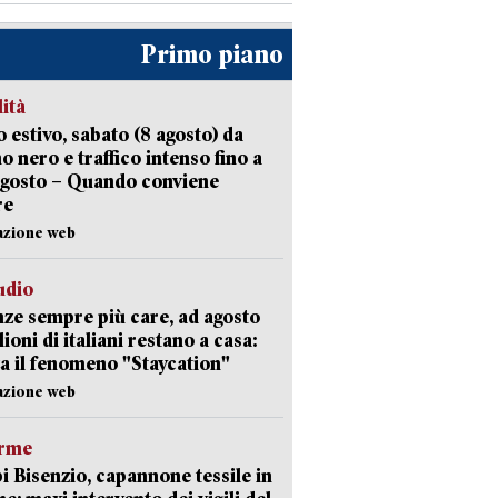
Primo piano
lità
 estivo, sabato (8 agosto) da
no nero e traffico intenso fino a
agosto – Quando conviene
re
azione web
udio
ze sempre più care, ad agosto
lioni di italiani restano a casa:
a il fenomeno "Staycation"
azione web
arme
 Bisenzio, capannone tessile in