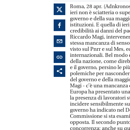
Roma, 28 apr. (Adnkronos)
ieri non è sciatteria o sup
governo e della sua maggi
istituzioni. E quella di i
credibilità ai danni del pa
Riccardo Magi, intervenend
stessa mancanza di senso d
visto sul Pnrr e sul Mes, e
internazionali. Bel modo di
della nazione, come dire
e il governo, persino le pi
polemiche per nascondere
del governo e della maggi
Magi - c’è una mancanza di
Europa ha presentato una
la presenza di lavoratori s
incidere sensibilmente sul
governo ha indicato nel 
Commissione si sta esamin
opposta. Il secondo punto 
concorrenza: anche su que