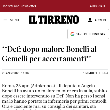
Il
Iscriviti alle Newsletter
ABBONATI
Tirreno
MENU
ACCEDI
SEGUICI SU
DISCOVER
**Def: dopo malore Bonelli al
Gemelli per accertamenti**
28 aprile 2023 11:36
1 MINUTI DI LETTURA
Roma, 28 apr. (Adnkronos) - Il deputato Angelo
Bonelli ha avuto un malore mentre era in aula, subito
dopo essere intervenuto su Def. Non ha perso i sensi
ma lo hanno portato in infermeria per primi controlli.
Ora è cosciente ma, su consiglio dei sanitari, sta