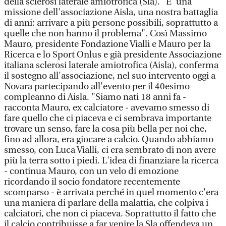
della sclerosi laterale amiotrofica (Sla). "E' una
missione dell'associazione Aisla, una nostra battaglia
di anni: arrivare a più persone possibili, soprattutto a
quelle che non hanno il problema". Così Massimo
Mauro, presidente Fondazione Vialli e Mauro per la
Ricerca e lo Sport Onlus e già presidente Associazione
italiana sclerosi laterale amiotrofica (Aisla), conferma
il sostegno all'associazione, nel suo intervento oggi a
Novara partecipando all'evento per il 40esimo
compleanno di Aisla. "Siamo nati 18 anni fa -
racconta Mauro, ex calciatore - avevamo smesso di
fare quello che ci piaceva e ci sembrava importante
trovare un senso, fare la cosa più bella per noi che,
fino ad allora, era giocare a calcio. Quando abbiamo
smesso, con Luca Vialli, ci era sembrato di non avere
più la terra sotto i piedi. L'idea di finanziare la ricerca
- continua Mauro, con un velo di emozione
ricordando il socio fondatore recentemente
scomparso - è arrivata perché in quel momento c'era
una maniera di parlare della malattia, che colpiva i
calciatori, che non ci piaceva. Soprattutto il fatto che
il calcio contribuisse a far venire la Sla offendeva un