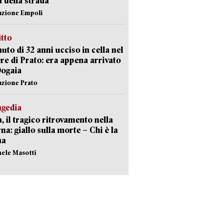
a della strada
azione Empoli
itto
uto di 32 anni ucciso in cella nel
re di Prato: era appena arrivato
Dogaia
azione Prato
agedia
, il tragico ritrovamento nella
rna: giallo sulla morte – Chi è la
ma
hele Masotti