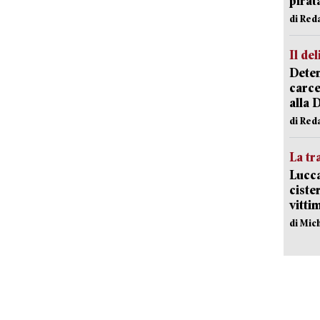
pirat
di Red
Il del
Deten
carce
alla 
di Red
La tr
Lucca
ciste
vitti
di Mic