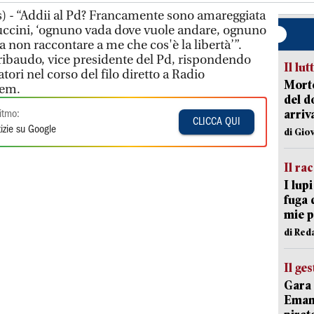
) - “Addii al Pd? Francamente sono amareggiata
uccini, ‘ognuno vada dove vuole andare, ognuno
 non raccontare a me che cos'è la libertà’”.
ribaudo, vice presidente del Pd, rispondendo
Il lut
tori nel corso del filo diretto a Radio
Morto
dem.
del d
arriv
itmo:
CLICCA QUI
izie su Google
di Gio
Il ra
I lup
fuga 
mie 
di Red
Il ge
Gara 
Emanu