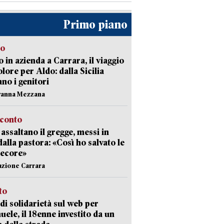
Primo piano
to
 in azienda a Carrara, il viaggio
olore per Aldo: dalla Sicilia
ano i genitori
vanna Mezzana
cconto
i assaltano il gregge, messi in
dalla pastora: «Così ho salvato le
pecore»
azione Carrara
sto
di solidarietà sul web per
ele, il 18enne investito da un