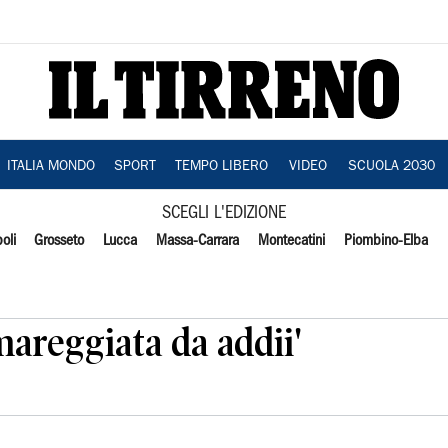
ITALIA MONDO
SPORT
TEMPO LIBERO
VIDEO
SCUOLA 2030
SCEGLI L'EDIZIONE
oli
Grosseto
Lucca
Massa-Carrara
Montecatini
Piombino-Elba
mareggiata da addii'