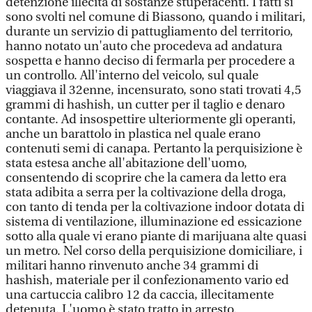
detenzione illecita di sostanze stupefacenti. I fatti si
sono svolti nel comune di Biassono, quando i militari,
durante un servizio di pattugliamento del territorio,
hanno notato un'auto che procedeva ad andatura
sospetta e hanno deciso di fermarla per procedere a
un controllo. All'interno del veicolo, sul quale
viaggiava il 32enne, incensurato, sono stati trovati 4,5
grammi di hashish, un cutter per il taglio e denaro
contante. Ad insospettire ulteriormente gli operanti,
anche un barattolo in plastica nel quale erano
contenuti semi di canapa. Pertanto la perquisizione è
stata estesa anche all'abitazione dell'uomo,
consentendo di scoprire che la camera da letto era
stata adibita a serra per la coltivazione della droga,
con tanto di tenda per la coltivazione indoor dotata di
sistema di ventilazione, illuminazione ed essicazione
sotto alla quale vi erano piante di marijuana alte quasi
un metro. Nel corso della perquisizione domiciliare, i
militari hanno rinvenuto anche 34 grammi di
hashish, materiale per il confezionamento vario ed
una cartuccia calibro 12 da caccia, illecitamente
detenuta. L'uomo è stato tratto in arresto.