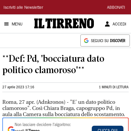
Il
Iscriviti alle Newsletter
ABBONATI
Tirreno
MENU
ACCEDI
SEGUICI SU
DISCOVER
**Def: Pd, 'bocciatura dato
politico clamoroso'**
27 aprile 2023 17:16
1 MINUTI DI LETTURA
Roma, 27 apr. (Adnkronos) - "E' un dato politico
clamoroso". Così Chiara Braga, capogruppo Pd, in
aula alla Camera sulla bocciatura dello scostamento.
Non lasciare decidere l'algoritmo:
CLICCA QUI