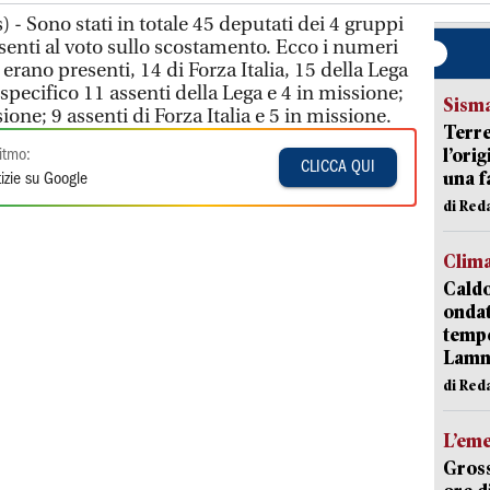
- Sono stati in totale 45 deputati dei 4 gruppi
senti al voto sullo scostamento. Ecco i numeri
 erano presenti, 14 di Forza Italia, 15 della Lega
 specifico 11 assenti della Lega e 4 in missione;
Sism
sione; 9 assenti di Forza Italia e 5 in missione.
Terre
l’ori
itmo:
CLICCA QUI
una f
izie su Google
di Re
Clim
Caldo
onda
tempe
Lam
di Red
L’em
Gross