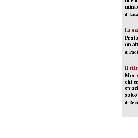
ore d
minac
di Luca
La se
Prato
un al
di Pao
Il rit
Morto
chi er
straz
sotto
di Red