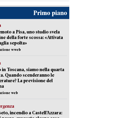
Primo piano
a
moto a Pisa, uno studio svela
gine della forte scossa: «Attivata
aglia sepolta»
dazione wweb
a
 in Toscana, siamo nella quarta
ta. Quando scenderanno le
rature? La previsione del
ma
azione web
ergenza
eto, incendio a Castell’Azzara: