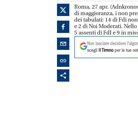
Roma, 27 apr. (Adnkronos) 
di maggioranza, i non pre
dei tabulati: 14 di Fdi non
e 2 di Noi Moderati. Nello
5 assenti di FdI e 9 in mis
Non lasciare decidere l'algor
scegli
Il Tirreno
per le tue not