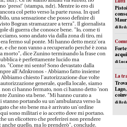
ia!, ndr). Ce ne siamo andati via subito, ho
Lutti
ano 'press!' (stampa, ndr). Mentre io ero di
Pisto
ancora col petto verso la parte russa. In quel
conse
ilo, una sensazione che posso definire di
Mauro
visto Bogran stramazzare a terra". Il giornalista
di Red
gole di guerra che conosce bene. "Io, come ti
cciamo, sono andato via dalla zona di tiro, mi
Comm
ui era fermo sul ponte. Mi hanno detto mezz'ora
te, e che non vanno a recuperarlo perché è zona
Forte
ia morto", dice Zunino terminando la frase con
acqui
Repubblica è perfettamente lucido ma
di Luca
o. "Come mi sento? Sono devastato dalla
mpre all'Adnkronos - Abbiamo fatto insieme
La tr
i. Abbiamo chiesto l'autorizzazione due volte
Trova
'autorizzazione generale, quella locale, siamo
Lago,
t, non ci hanno fermato, non ci hanno detto 'non
coinv
nte Zunino sta bene. "Mi hanno curato a
i stanno portando su un'ambulanza verso la
di Red
egato che sto bene ma è arrivato un'ordine
 qui sono militari e io accetto dove mi portano.
e un elicottero che preferirei non prendere
t anche quello, ma lo prenderò", conclude.