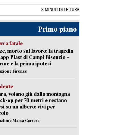
3 MINUTI DI LETTURA
Primo piano
ra fatale
ze, morto sul lavoro: la tragedia
Capp Plast di Campi Bisenzio –
arme e la prima ipotesi
azione Firenze
idente
ra, volano giù dalla montagna
ick-up per 70 metri e restano
si su un albero: vivi per
colo
azione Massa Carrara