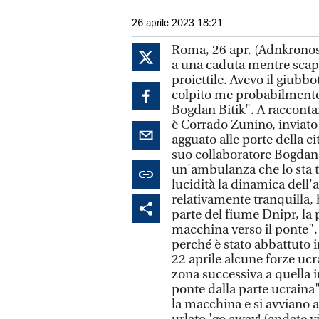
26 aprile 2023 18:21
Roma, 26 apr. (Adnkronos)
a una caduta mentre scappa
proiettile. Avevo il giubbot
colpito me probabilmente 
Bogdan Bitik". A racconta
è Corrado Zunino, inviato
agguato alle porte della cit
suo collaboratore Bogdan B
un'ambulanza che lo sta 
lucidità la dinamica dell'a
relativamente tranquilla, h
parte del fiume Dnipr, la 
macchina verso il ponte".
perché è stato abbattuto in
22 aprile alcune forze uc
zona successiva a quella i
ponte dalla parte ucraina"
la macchina e si avviano a 