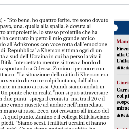
 - "Sto bene, ho quattro ferite, tre sono dovute
vo, una, quella alla spalla, è dovuta al
to antiproiettile, lo stesso proiettile che ha
ha centrato in petto il mio grande amico
Manov
rlo all'Adnkronos con voce rotta dall'emozione
Firen
 di 'Repubblica' a Kherson vittima oggi di un
alla 
tà a sud dell'Ucraina in cui ha perso la vita il
L'all
itik. Intercettato mentre si trova a bordo di
trasportando a Odessa, Zunino ripercorre con
di Red
ttacco: "La situazione della città di Kherson era
o sentito due o tre colpi lontano, dall'altra
L’inc
parte in mano ai russi. Quindi siamo andati in
Carra
 Un ponte che in realtà "non si può attraversare
col p
 due punti -spiega il cronista- ma tra il 20 e il
sospe
raine erano riuscite ad andare nell'immediata
mira
n mano ai russi. Ecco, noi eravamo all'inizio del
di Red
. A quel punto, Zunino e il collega Bitik lasciano
piedi. "Siamo scesi, i militari ucraini ci hanno