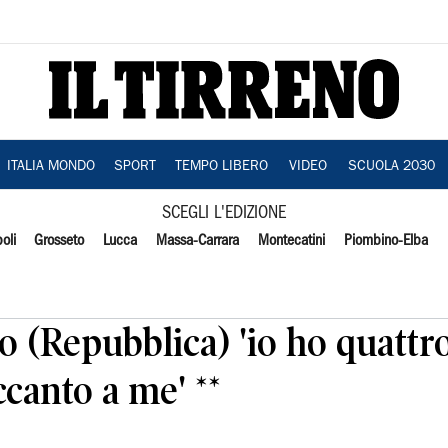
ITALIA MONDO
SPORT
TEMPO LIBERO
VIDEO
SCUOLA 2030
SCEGLI L'EDIZIONE
oli
Grosseto
Lucca
Massa-Carrara
Montecatini
Piombino-Elba
 (Repubblica) 'io ho quattro 
canto a me' **