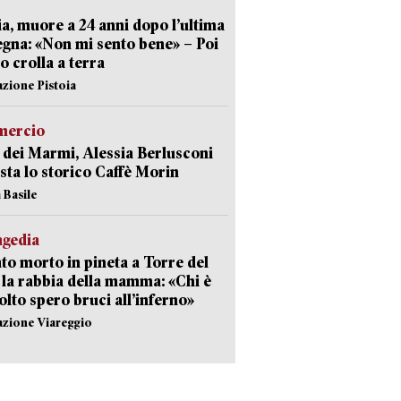
ia, muore a 24 anni dopo l’ultima
gna: «Non mi sento bene» – Poi
 crolla a terra
azione Pistoia
ercio
 dei Marmi, Alessia Berlusconi
sta lo storico Caffè Morin
 Basile
agedia
to morto in pineta a Torre del
 la rabbia della mamma: «Chi è
olto spero bruci all’inferno»
azione Viareggio