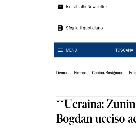
Il
Iscriviti alle Newsletter
Tirreno
Sfoglia il quotidiano
MENU
TOSCANA
Livorno
Firenze
Cecina-Rosignano
Emp
**Ucraina: Zunino
Bogdan ucciso ac