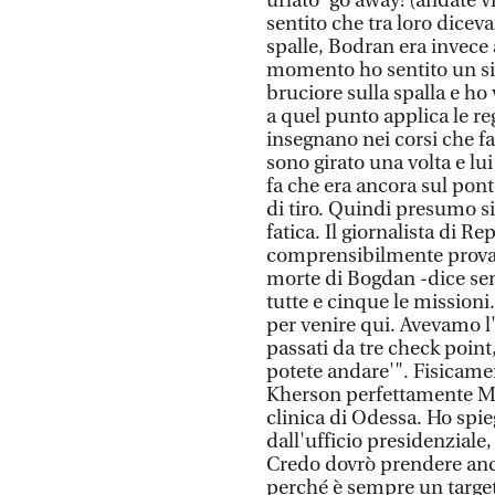
urlato 'go away! (andate v
sentito che tra loro dicev
spalle, Bodran era invece 
momento ho sentito un sib
bruciore sulla spalla e ho 
a quel punto applica le re
insegnano nei corsi che fa
sono girato una volta e l
fa che era ancora sul pon
di tiro. Quindi presumo s
fatica. Il giornalista di 
comprensibilmente provat
morte di Bogdan -dice se
tutte e cinque le mission
per venire qui. Avevamo l
passati da tre check poin
potete andare'". Fisicame
Kherson perfettamente M
clinica di Odessa. Ho spi
dall'ufficio presidenziale,
Credo dovrò prendere anch
perché è sempre un targe