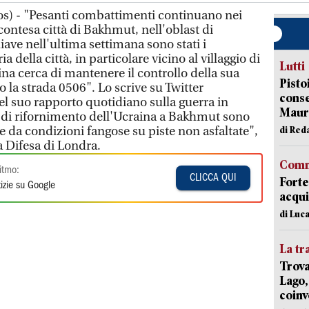
os) - "Pesanti combattimenti continuano nei
 contesa città di Bakhmut, nell'oblast di
ave nell'ultima settimana sono stati i
 della città, in particolare vicino al villaggio di
Lutti
a cerca di mantenere il controllo della sua
Pisto
o la strada 0506". Lo scrive su Twitter
conse
nel suo rapporto quotidiano sulla guerra in
Mauro
i di rifornimento dell'Ucraina a Bakhmut sono
a condizioni fangose ​​su piste non asfaltate",
di Red
a Difesa di Londra.
Comm
itmo:
CLICCA QUI
Forte
izie su Google
acqui
di Luca
La tr
Trova
Lago,
coinv