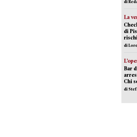
di Red
La ve
Check
di Pis
risch
di Lor
L’ope
Bar d
arrest
Chi 
di Ste