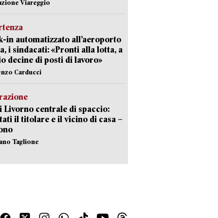
azione Viareggio
rtenza
-in automatizzato all’aeroporto
a, i sindacati: «Pronti alla lotta, a
io decine di posti di lavoro»
enzo Carducci
razione
i Livorno centrale di spaccio:
ati il titolare e il vicino di casa –
sono
fano Taglione