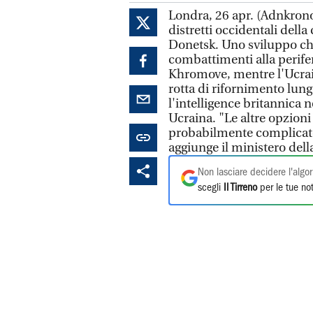
Londra, 26 apr. (Adnkron
distretti occidentali della
Donetsk. Uno sviluppo chi
combattimenti alla periferia
Khromove, mentre l'Ucrain
rotta di rifornimento lung
l'intelligence britannica 
Ucraina. "Le altre opzion
probabilmente complicate d
aggiunge il ministero dell
Non lasciare decidere l'algor
scegli
Il Tirreno
per le tue not