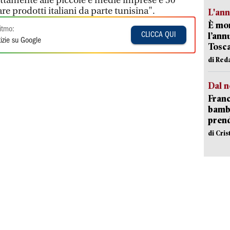
ttamente alle piccole e medie imprese e 50
re prodotti italiani da parte tunisina".
L'an
È mor
itmo:
l’ann
CLICCA QUI
izie su Google
Tosca
di Red
Dal n
Franc
bambi
pren
di Cri