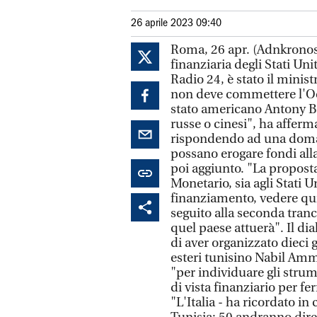
26 aprile 2023 09:40
Roma, 26 apr. (Adnkronos) 
finanziaria degli Stati Un
Radio 24, è stato il minist
non deve commettere l'Occ
stato americano Antony Bl
russe o cinesi", ha afferm
rispondendo ad una domand
possano erogare fondi alla
poi aggiunto. "La proposta
Monetario, sia agli Stati U
finanziamento, vedere qui
seguito alla seconda tranc
quel paese attuerà". Il di
di aver organizzato dieci 
esteri tunisino Nabil Amma
"per individuare gli stru
di vista finanziario per fe
"L'Italia - ha ricordato in