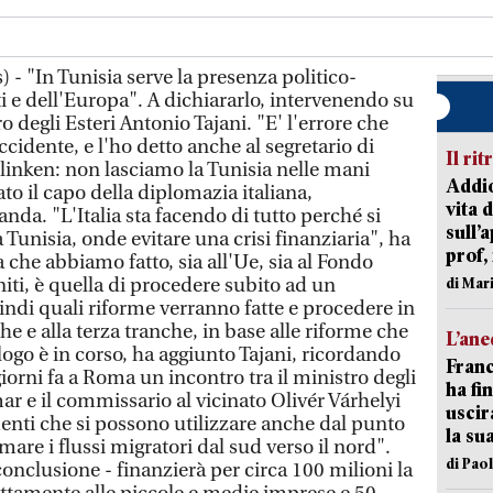
- "In Tunisia serve la presenza politico-
iti e dell'Europa". A dichiararlo, intervenendo su
ro degli Esteri Antonio Tajani. "E' l'errore che
idente, e l'ho detto anche al segretario di
Il rit
inken: non lasciamo la Tunisia nelle mani
Addio
ato il capo della diplomazia italiana,
vita 
a. "L'Italia sta facendo di tutto perché si
sull’
 Tunisia, onde evitare una crisi finanziaria", ha
prof,
 che abbiamo fatto, sia all'Ue, sia al Fondo
niti, è quella di procedere subito ad un
di Mar
ndi quali riforme verranno fatte e procedere in
he e alla terza tranche, in base alle riforme che
L’an
alogo è in corso, ha aggiunto Tajani, ricordando
Franc
giorni fa a Roma un incontro tra il ministro degli
ha fin
r e il commissario al vicinato Olivér Várhelyi
uscir
menti che si possono utilizzare anche dal punto
la su
rmare i flussi migratori dal sud verso il nord".
di Pao
 conclusione - finanzierà per circa 100 milioni la