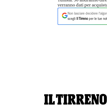
Tunisia: 50 andranno dire
verranno dati per acquista
Non lasciare decidere l'algor
scegli
Il Tirreno
per le tue not