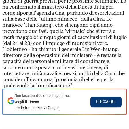
giochi di guerra previsti per le prossime settimane. Lo
ha confermato il ministero della Difesa di Taipei,
come riporta l'agenzia Cna, parlando di esercitazioni
sulla base delle "ultime minacce" della Cina. Le
manovre 'Han Kuang', che si tengono ogni anno,
prevedono due fasi, quella 'virtuale' che si terrà a
metà maggio e i cinque giorni di esercitazioni di luglio
(dal 24 al 28) con l'impiego di munizioni vere.
L'obiettivo - ha chiarito il generale Lin Wen-huang,
direttore delle operazioni del ministero - è testare la
capacità del personale militare di coordinare e
lanciare una risposta a un'invasione cinese, di
intercettare unità navali e mezzi anfibi della Cina che
considera Taiwan una "provincia ribelle" e per la
quale vuole la "riunificazione".
Non lasciare decidere l'algoritmo:
CLICCA QUI
scegli
Il Tirreno
per le tue notizie su Google