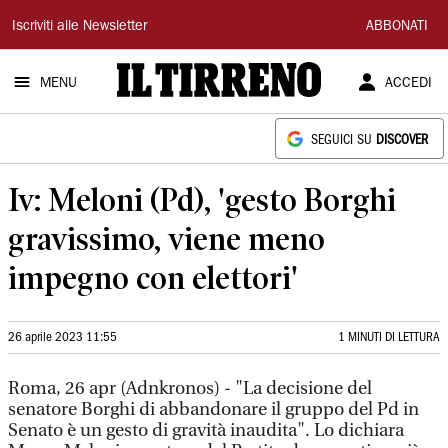
Il
Iscriviti alle Newsletter
ABBONATI
Tirreno
MENU
ACCEDI
SEGUICI SU
DISCOVER
Iv: Meloni (Pd), 'gesto Borghi
gravissimo, viene meno
impegno con elettori'
26 aprile 2023 11:55
1 MINUTI DI LETTURA
Roma, 26 apr (Adnkronos) - "La decisione del
senatore Borghi di abbandonare il gruppo del Pd in
Senato è un gesto di gravità inaudita". Lo dichiara