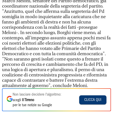
Marco Meloni, senatore del Partito democratico, già
coordinatore nazionale della segreteria del partito.
"Anzitutto, quel che afferma sulla segreteria del Pd
somiglia in modo inquietante alla caricatura che ne
fanno gli ambienti di destra e non ha alcuna
corrispondenza con la realtà dei fatti -prosegue
Meloni-. In secondo luogo, Borghi viene meno, al
contempo, all'impegno assunto appena pochi mesi fa
coi nostri elettori alle elezioni politiche, con gli
elettori che hanno votato alle Primarie del Partito
Democratico e con tutta la comunità democratica".
"Non saranno gesti isolati come questo a frenare il
percorso di crescita e cambiamento che fa del PD, in
una logica di apertura e pluralismo, il perno di una
coalizione di centrosinistra progressista e riformista
capace di contrastare e battere l’estrema destra
attualmente al governo", conclude Meloni.
Non lasciare decidere l'algoritmo:
CLICCA QUI
scegli
Il Tirreno
per le tue notizie su Google