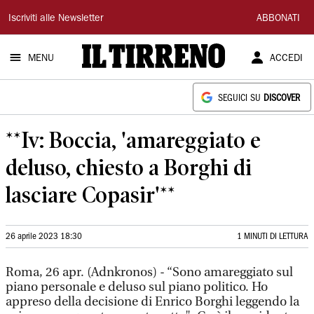
Il
Iscriviti alle Newsletter
ABBONATI
Tirreno
MENU
ACCEDI
SEGUICI SU
DISCOVER
**Iv: Boccia, 'amareggiato e
deluso, chiesto a Borghi di
lasciare Copasir'**
26 aprile 2023 18:30
1 MINUTI DI LETTURA
Roma, 26 apr. (Adnkronos) - “Sono amareggiato sul
piano personale e deluso sul piano politico. Ho
appreso della decisione di Enrico Borghi leggendo la