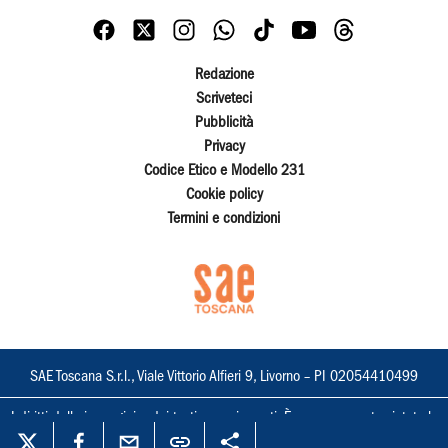
Redazione
Scriveteci
Pubblicità
Privacy
Codice Etico e Modello 231
Cookie policy
Termini e condizioni
SAE Toscana S.r.l., Viale Vittorio Alfieri 9, Livorno – PI 02054410499
I diritti delle immagini e dei testi sono riservati. È espressamente vietata la
loro riproduzione con qualsiasi mezzo e l'adattamento totale o parziale.