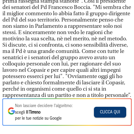
prima rassegna stampa stanotte". Così il presidente
dei senatori del Pd Francesco Boccia. "Mi sembra che
il miglior commento lo abbia fatto il gruppo dirigente
del Pd del suo territorio. Personalmente penso che
non siamo in Parlamento a rappresentare solo noi
stessi. E sinceramente non vedo le ragioni che
motivino la sua scelta, nè nel merito, nè nel metodo.
Si discute, ci si confronta, ci sono sensibilità diverse,
ma il Pd è una grande comunità. Come con tutte le
senatrici e i senatori del gruppo avevo avuto un
colloquio personale con lui, per ragionare del suo
lavoro nel Copasir e per capire quali altri impegni
potessero esserci per lui". "Ovviamente oggi gli ho
parlato e chiesto formalmente di lasciare il Copasir,
perché in organismi come quello ci si sta in
rappresentanza di un partito e non a titolo personale”.
Non lasciare decidere l'algoritmo:
CLICCA QUI
scegli
Il Tirreno
per le tue notizie su Google