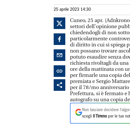
25 aprile 2023 14:30
Cuneo, 25 apr. (Adnkronos
settori dell'opinione pubb
chiedendogli di non sotto
particolarmente controver
di diritto in cui si spiega
non possano trovare ascolt
potuto esaudire senza dove
richiesta rivoltagli da un
ore della mattinata con un
per firmarle una copia dell
premiata e Sergio Mattarel
per il 78/mo anniversario 
Prefettura, si è fermato e
autografo su una copia de
Non lasciare decidere l'algor
scegli
Il Tirreno
per le tue not