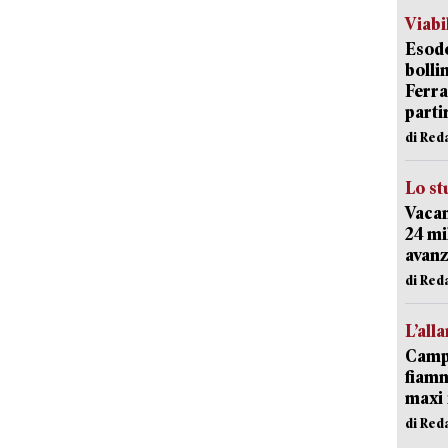
Viabi
Esodo
bolli
Ferr
parti
di Red
Lo st
Vacan
24 mi
avanz
di Red
L’all
Campi
fiamm
maxi 
di Red