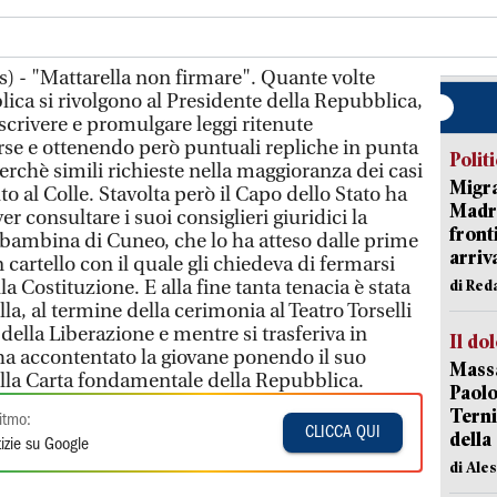
) - "Mattarella non firmare". Quante volte
lica si rivolgono al Presidente della Repubblica,
scrivere e promulgare leggi ritenute
se e ottenendo però puntuali repliche in punta
Polit
 perchè simili richieste nella maggioranza dei casi
Migra
o al Colle. Stavolta però il Capo dello Stato ha
Madri
r consultare i suoi consiglieri giuridici la
front
a bambina di Cuneo, che lo ha atteso dalle prime
arriva
 cartello con il quale gli chiedeva di fermarsi
a Costituzione. E alla fine tanta tenacia è stata
di Red
la, al termine della cerimonia al Teatro Torselli
della Liberazione e mentre si trasferiva in
Il do
 ha accontentato la giovane ponendo il suo
Massa
lla Carta fondamentale della Repubblica.
Paolo
Terni
itmo:
CLICCA QUI
della
izie su Google
di Ale