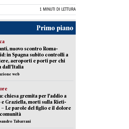
1 MINUTI DI LETTURA
Primo piano
ica
nti, nuovo scontro Roma-
d: in Spagna subito controlli a
iere, aeroporti e porti per chi
 dall’Italia
azione web
lore
: chiesa gremita per l'addio a
 e Graziella, morti sulla Rieti-
 – Le parole del figlio e il dolore
 comunità
ssandro Tabarrani