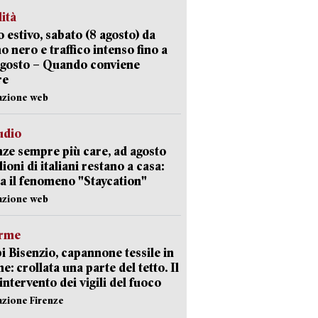
lità
 estivo, sabato (8 agosto) da
no nero e traffico intenso fino a
agosto – Quando conviene
re
azione web
udio
ze sempre più care, ad agosto
lioni di italiani restano a casa:
a il fenomeno "Staycation"
azione web
arme
 Bisenzio, capannone tessile in
e: crollata una parte del tetto. Il
intervento dei vigili del fuoco
azione Firenze