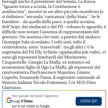
bersagli anche il presidente del Senato, La Russa.
"Ignazio torna a scuola, la Costituzione è
antifascista", mentre in un altro piccolo manifesto lo
si definisce "seconda 'caricatura' dello Stato". Se le
bandiere - da quella della pace, a quella ucraina,
dell'Anpi, dei sindacati o del Pd - rubano lo sguardo, è
difficile non notare l'assenza di rappresentanti del
governo. Un'assenza che tutti, a partire dal sindaco
Giuseppe Sala ricordano. I volti noti, tolto il
centrodestra, sono 'trasversali': tra gli altri c'è la
segretaria del Pd Elly Schlein (applaudita più volte), ci
sono gli esponenti lombardi del Movimento
Cinquestelle, Giorgio La Malfa, ex ministro ed
economista figlio di Ugo La Malfa, gli esponenti del
centrosinistra Pierfrancesco Majorino, Gianni
Cuperlo, Emanuele Fiano, il segretario nazionale di
Sinistra Italiana Nicola Fratoianni, l'ex M5S Dino
Giarrusso.
Non lasciare decidere l'algoritmo:
CLICCA QUI
scegli
Il Tirreno
per le tue notizie su Google