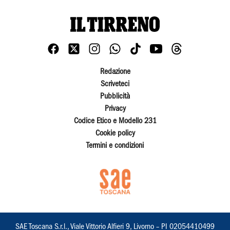
Redazione
Scriveteci
Pubblicità
Privacy
Codice Etico e Modello 231
Cookie policy
Termini e condizioni
SAE Toscana S.r.l., Viale Vittorio Alfieri 9, Livorno – PI 02054410499