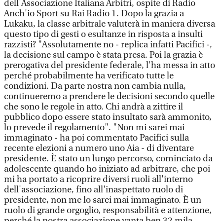
dell'Associazione Italiana Arbitri, ospite di Radio
Anch'io Sport su Rai Radio 1. Dopo la grazia a
Lukaku, la classe arbitrale valuterà in maniera diversa
questo tipo di gesti o esultanze in risposta a insulti
razzisti? "Assolutamente no - replica infatti Pacifici -,
la decisione sul campo è stata presa. Poi la grazia è
prerogativa del presidente federale, l'ha messa in atto
perché probabilmente ha verificato tutte le
condizioni. Da parte nostra non cambia nulla,
continueremo a prendere le decisioni secondo quelle
che sono le regole in atto. Chi andrà a zittire il
pubblico dopo essere stato insultato sarà ammonito,
lo prevede il regolamento". "Non mi sarei mai
immaginato - ha poi commentato Pacifici sulla
recente elezioni a numero uno Aia - di diventare
presidente. È stato un lungo percorso, cominciato da
adolescente quando ho iniziato ad arbitrare, che poi
mi ha portato a ricoprire diversi ruoli all'interno
dell'associazione, fino all'inaspettato ruolo di
presidente, non me lo sarei mai immaginato. È un
ruolo di grande orgoglio, responsabilità e attenzione,
perché la nostra associazione vanta ben 32 mila