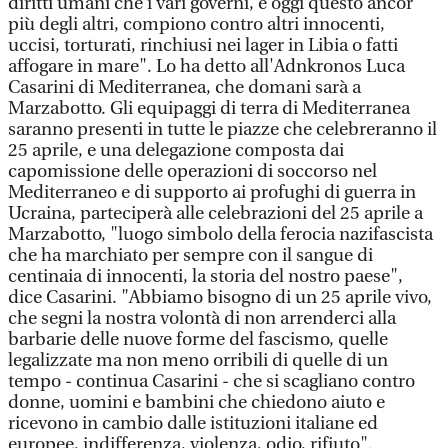
diritti umani che i vari governi, e oggi questo ancor
più degli altri, compiono contro altri innocenti,
uccisi, torturati, rinchiusi nei lager in Libia o fatti
affogare in mare". Lo ha detto all'Adnkronos Luca
Casarini di Mediterranea, che domani sarà a
Marzabotto. Gli equipaggi di terra di Mediterranea
saranno presenti in tutte le piazze che celebreranno il
25 aprile, e una delegazione composta dai
capomissione delle operazioni di soccorso nel
Mediterraneo e di supporto ai profughi di guerra in
Ucraina, parteciperà alle celebrazioni del 25 aprile a
Marzabotto, "luogo simbolo della ferocia nazifascista
che ha marchiato per sempre con il sangue di
centinaia di innocenti, la storia del nostro paese",
dice Casarini. "Abbiamo bisogno di un 25 aprile vivo,
che segni la nostra volontà di non arrenderci alla
barbarie delle nuove forme del fascismo, quelle
legalizzate ma non meno orribili di quelle di un
tempo - continua Casarini - che si scagliano contro
donne, uomini e bambini che chiedono aiuto e
ricevono in cambio dalle istituzioni italiane ed
europee, indifferenza, violenza, odio, rifiuto".