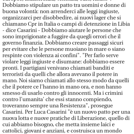
Dobbiamo stipulare un patto tra uomini e donne di
buona volontà: non arrenderci alle leggi ingiuste,
organizzarci per disobbedire, ai nuovi lager che si
chiamano Cpr in Italia o campi di detenzione in Libia
- dice Casarini - Dobbiamo aiutare le persone che
sono imprigionate a fuggire da quegli orrori che il
governo finanzia. Dobbiamo creare passaggi sicuri
per evitare che le persone muoiano in mare o siano
respinte con violenza ai confini". "Per farlo serve
violare leggi ingiuste e disumane: dobbiamo essere
pronti. I partigiani venivano chiamati banditi e
terroristi da quelli che allora avevano il potere in
mano. Noi siamo chiamati allo stesso modo da quelli
che il potere ce l'hanno in mano ora, e non hanno
smesso di usarlo contro gli innocenti. Ma i crimini
contro l'umanita' che essi stanno compiendo,
troveranno sempre una Resistenza", prosegue
Casarini. Per Luca Casarini "è un nuovo patto per una
nuova lotta e nuove pratiche di Liberazione, quello di
cui abbiamo bisogno, che metta insieme laici e
cattolici, giovani e anziani, e costruisca un mondo