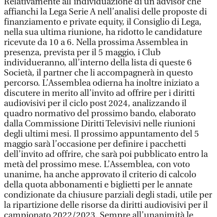
Relativamente all’individuazione di un advisor che
affianchi la Lega Serie A nell’analisi delle proposte di
finanziamento e private equity, il Consiglio di Lega,
nella sua ultima riunione, ha ridotto le candidature
ricevute da 10 a 6. Nella prossima Assemblea in
presenza, prevista per il 5 maggio, i Club
individueranno, all’interno della lista di queste 6
Società, il partner che li accompagnerà in questo
percorso. L’Assemblea odierna ha inoltre iniziato a
discutere in merito all’invito ad offrire per i diritti
audiovisivi per il ciclo post 2024, analizzando il
quadro normativo del prossimo bando, elaborato
dalla Commissione Diritti Televisivi nelle riunioni
degli ultimi mesi. Il prossimo appuntamento del 5
maggio sarà l’occasione per definire i pacchetti
dell’invito ad offrire, che sarà poi pubblicato entro la
metà del prossimo mese. L’Assemblea, con voto
unanime, ha anche approvato il criterio di calcolo
della quota abbonamenti e biglietti per le annate
condizionate da chiusure parziali degli stadi, utile per
la ripartizione delle risorse da diritti audiovisivi per il
campionato 2022/2023. Sempre all’unanimità le