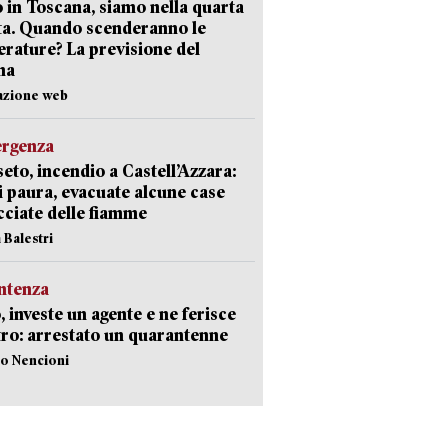
 in Toscana, siamo nella quarta
ta. Quando scenderanno le
rature? La previsione del
ma
azione web
ergenza
eto, incendio a Castell’Azzara:
i paura, evacuate alcune case
ciate delle fiamme
 Balestri
ntenza
, investe un agente e ne ferisce
tro: arrestato un quarantenne
lo Nencioni