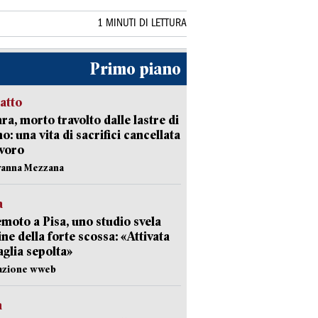
1 MINUTI DI LETTURA
Primo piano
ratto
ra, morto travolto dalle lastre di
: una vita di sacrifici cancellata
avoro
vanna Mezzana
a
moto a Pisa, uno studio svela
gine della forte scossa: «Attivata
aglia sepolta»
dazione wweb
a