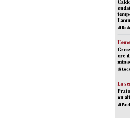
Caldo
onda
tempe
Lam
di Red
L’em
Gross
ore d
minac
di Luca
La se
Prato
un al
di Pao