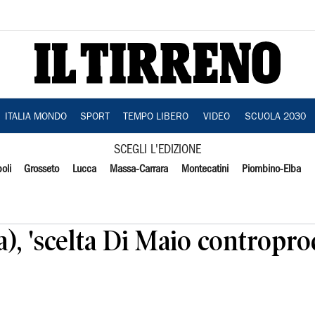
ITALIA MONDO
SPORT
TEMPO LIBERO
VIDEO
SCUOLA 2030
SCEGLI L'EDIZIONE
oli
Grosseto
Lucca
Massa-Carrara
Montecatini
Piombino-Elba
a), 'scelta Di Maio contropr