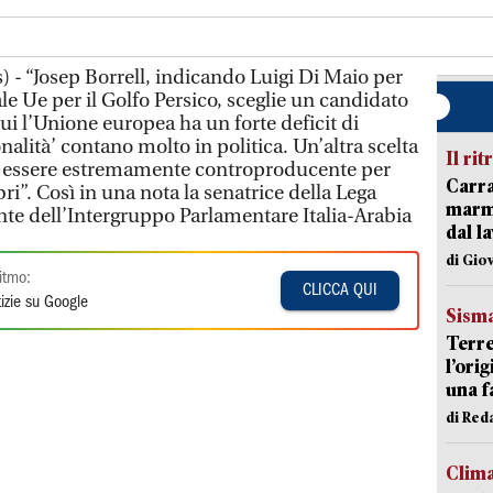
 - “Josep Borrell, indicando Luigi Di Maio per
ale Ue per il Golfo Persico, sceglie un candidato
ui l’Unione europea ha un forte deficit di
onalità’ contano molto in politica. Un’altra scelta
Il rit
di essere estremamente controproducente per
Carra
mbri”. Così in una nota la senatrice della Lega
marmo
nte dell’Intergruppo Parlamentare Italia-Arabia
dal l
di Gio
itmo:
CLICCA QUI
izie su Google
Sism
Terre
l’ori
una f
di Re
Clim