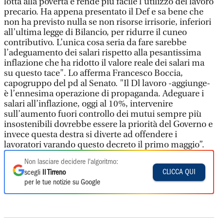
lotta alla povertà e rende più facile l’utilizzo del lavoro
precario. Ha appena presentato il Def e sa bene che
non ha previsto nulla se non risorse irrisorie, inferiori
all’ultima legge di Bilancio, per ridurre il cuneo
contributivo. L’unica cosa seria da fare sarebbe
l’adeguamento dei salari rispetto alla pesantissima
inflazione che ha ridotto il valore reale dei salari ma
su questo tace". Lo afferma Francesco Boccia,
capogruppo del pd al Senato. "Il Dl lavoro -aggiunge-
è l’ennesima operazione di propaganda. Adeguare i
salari all’inflazione, oggi al 10%, intervenire
sull’aumento fuori controllo dei mutui sempre più
insostenibili dovrebbe essere la priorità del Governo e
invece questa destra si diverte ad offendere i
lavoratori varando questo decreto il primo maggio”.
Non lasciare decidere l'algoritmo:
CLICCA QUI
scegli
Il Tirreno
per le tue notizie su Google