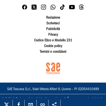
Redazione
Scriveteci
Pubblicità
Privacy
Codice Etico e Modello 231
Cookie policy
Termini e condizioni
SAE Toscana S.r.l., Viale Vittorio Alfieri 9, Livorno – PI 02054410499
I diritti delle immagini e dei testi sono riservati. È espressamente vietata la
loro riproduzione con qualsiasi mezzo e l'adattamento totale o parziale.