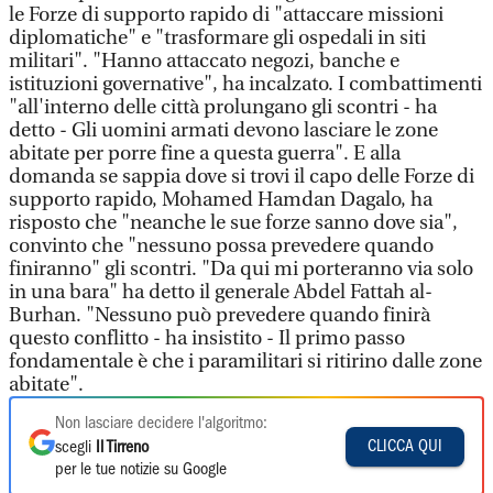
le Forze di supporto rapido di "attaccare missioni
diplomatiche" e "trasformare gli ospedali in siti
militari". "Hanno attaccato negozi, banche e
istituzioni governative", ha incalzato. I combattimenti
"all'interno delle città prolungano gli scontri - ha
detto - Gli uomini armati devono lasciare le zone
abitate per porre fine a questa guerra". E alla
domanda se sappia dove si trovi il capo delle Forze di
supporto rapido, Mohamed Hamdan Dagalo, ha
risposto che "neanche le sue forze sanno dove sia",
convinto che "nessuno possa prevedere quando
finiranno" gli scontri. "Da qui mi porteranno via solo
in una bara" ha detto il generale Abdel Fattah al-
Burhan. "Nessuno può prevedere quando finirà
questo conflitto - ha insistito - Il primo passo
fondamentale è che i paramilitari si ritirino dalle zone
abitate".
Non lasciare decidere l'algoritmo:
CLICCA QUI
scegli
Il Tirreno
per le tue notizie su Google