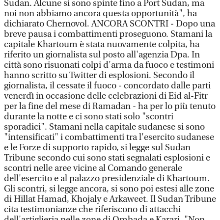
Sudan. Alcune si sono spinte fino a Port Sudan, ma
noi non abbiamo ancora questa opportunità", ha
dichiarato Chernovol. ANCORA SCONTRI - Dopo una
breve pausa i combattimenti proseguono. Stamani la
capitale Khartoum è stata nuovamente colpita, ha
riferito un giornalista sul posto all'agenzia Dpa. In
città sono risuonati colpi d'arma da fuoco e testimoni
hanno scritto su Twitter di esplosioni. Secondo il
giornalista, il cessate il fuoco - concordato dalle parti
venerdì in occasione delle celebrazioni di Eid al-Fitr
per la fine del mese di Ramadan - ha per lo più tenuto
durante la notte e ci sono stati solo "scontri
sporadici". Stamani nella capitale sudanese si sono
"intensificati" i combattimenti tra l'esercito sudanese
e le Forze di supporto rapido, si legge sul Sudan
Tribune secondo cui sono stati segnalati esplosioni e
scontri nelle aree vicine al Comando generale
dell'esercito e al palazzo presidenziale di Khartoum.
Gli scontri, si legge ancora, si sono poi estesi alle zone
di Hillat Hamad, Khojaly e Arkaweet. Il Sudan Tribune
cita testimonianze che riferiscono di attacchi
dell'artiglieria nelle zone di Ombada e Karari. "Non