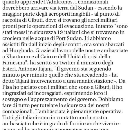
quanto apprende l'Adnkronos, i connazionali
dovrebbero arrivare via terra dal Sudan - essendo la
maggior parte degli aeroporti inagibili - al punto di
raccolta di Gibuti, dove si trovano gli aerei militari
pronti per le operazioni di evacuazione. Intanto "sono
stati messi in sicurezza 19 italiani che si trovavano in
crociera nelle acque di Port Sudan. Li abbiamo
assistiti fin dall'inizio degli scontri, ora sono sbarcati
ad Hurghada. Grazie al lavoro delle nostre ambasciate
a Khartoum e al Cairo e dell'Unità di crisi della
Farnesina", ha scritto su Twitter il ministro degli
Esteri, Antonio Tajani. "Il governo sta seguendo
minuto per minuto quello che sta accadendo - ha
detto Tajani intervenendo a una manifestazione -. Da
Pisa ho parlato con i militari che sono a Gibuti, li ho
ringraziati ed incoraggiati, esprimendo loro il
sostegno e l’apprezzamento del governo. Dobbiamo
fare di tutto per tutelare la sicurezza dei nostri
connazionali. L’ambasciata è pienamente operativa.
Tutti gli italiani sono in contatto con la nostra
ambasciata che è in grado di fornire anche viveri e
acqua ed ha autonomia energetica ancora per