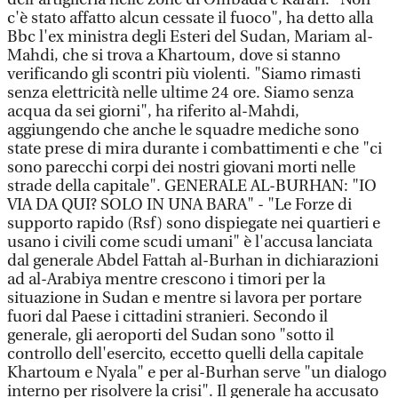
c'è stato affatto alcun cessate il fuoco", ha detto alla
Bbc l'ex ministra degli Esteri del Sudan, Mariam al-
Mahdi, che si trova a Khartoum, dove si stanno
verificando gli scontri più violenti. "Siamo rimasti
senza elettricità nelle ultime 24 ore. Siamo senza
acqua da sei giorni", ha riferito al-Mahdi,
aggiungendo che anche le squadre mediche sono
state prese di mira durante i combattimenti e che "ci
sono parecchi corpi dei nostri giovani morti nelle
strade della capitale". GENERALE AL-BURHAN: "IO
VIA DA QUI? SOLO IN UNA BARA" - "Le Forze di
supporto rapido (Rsf) sono dispiegate nei quartieri e
usano i civili come scudi umani" è l'accusa lanciata
dal generale Abdel Fattah al-Burhan in dichiarazioni
ad al-Arabiya mentre crescono i timori per la
situazione in Sudan e mentre si lavora per portare
fuori dal Paese i cittadini stranieri. Secondo il
generale, gli aeroporti del Sudan sono "sotto il
controllo dell'esercito, eccetto quelli della capitale
Khartoum e Nyala" e per al-Burhan serve "un dialogo
interno per risolvere la crisi". Il generale ha accusato