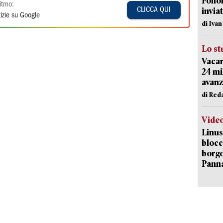
Follo
itmo:
inviat
CLICCA QUI
izie su Google
di Iva
Lo st
Vacan
24 mi
avanz
di Red
Vide
Linus
blocc
borgo
Pann