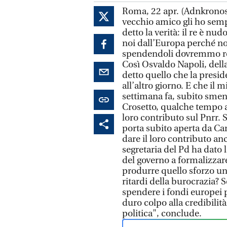
Roma, 22 apr. (Adnkronos)
vecchio amico gli ho semp
detto la verità: il re è nud
noi dall’Europa perché no
spendendoli dovremmo res
Così Osvaldo Napoli, della
detto quello che la presid
all’altro giorno. E che il
settimana fa, subito smen
Crosetto, qualche tempo ad
loro contributo sul Pnrr.
porta subito aperta da Ca
dare il loro contributo anc
segretaria del Pd ha dato 
del governo a formalizzar
produrre quello sforzo uni
ritardi della burocrazia? S
spendere i fondi europei p
duro colpo alla credibilità
politica", conclude.