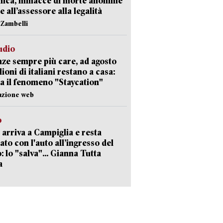
nica, minacce di morte anonime
e all’assessore alla legalità
n Zambelli
udio
ze sempre più care, ad agosto
lioni di italiani restano a casa:
a il fenomeno "Staycation"
azione web
o
 arriva a Campiglia e resta
ato con l'auto all’ingresso del
: lo "salva"... Gianna Tutta
a