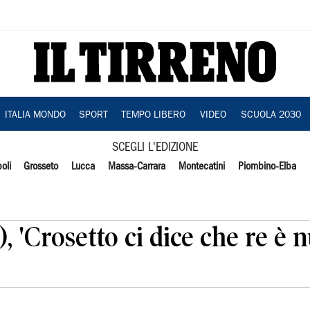
ITALIA MONDO
SPORT
TEMPO LIBERO
VIDEO
SCUOLA 2030
SCEGLI L'EDIZIONE
oli
Grosseto
Lucca
Massa-Carrara
Montecatini
Piombino-Elba
, 'Crosetto ci dice che re è 