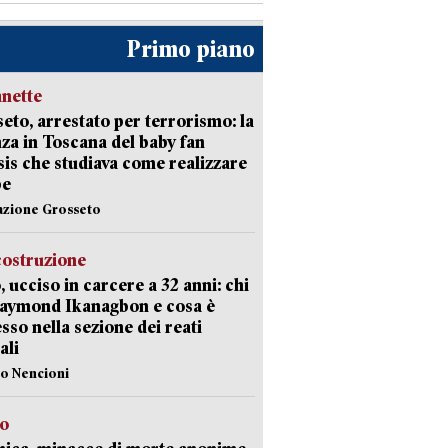
Primo piano
nette
eto, arrestato per terrorismo: la
za in Toscana del baby fan
Isis che studiava come realizzare
be
azione Grosseto
costruzione
, ucciso in carcere a 32 anni: chi
Raymond Ikanagbon e cosa è
sso nella sezione dei reati
ali
lo Nencioni
so