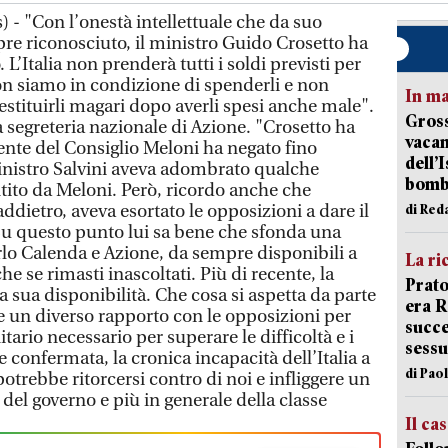
 - "Con l’onestà intellettuale che da suo
re riconosciuto, il ministro Guido Crosetto ha
o. L’Italia non prenderà tutti i soldi previsti per
n siamo in condizione di spenderli e non
In ma
tituirli magari dopo averli spesi anche male".
Gross
 segreteria nazionale di Azione. "Crosetto ha
vacan
ente del Consiglio Meloni ha negato fino
dell’
 ministro Salvini aveva adombrato qualche
bom
tito da Meloni. Però, ricordo anche che
dietro, aveva esortato le opposizioni a dare il
di Red
 Su questo punto lui sa bene che sfonda una
rlo Calenda e Azione, da sempre disponibili a
La ri
he se rimasti inascoltati. Più di recente, la
Prato
la sua disponibilità. Che cosa si aspetta da parte
era 
e un diverso rapporto con le opposizioni per
succe
tario necessario per superare le difficoltà e i
sessu
e confermata, la cronica incapacità dell’Italia a
di Pao
otrebbe ritorcersi contro di noi e infliggere un
 del governo e più in generale della classe
Il ca