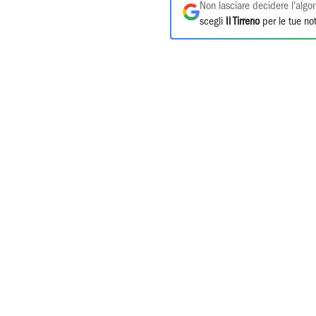
Non lasciare decidere l'algor
scegli
Il Tirreno
per le tue not