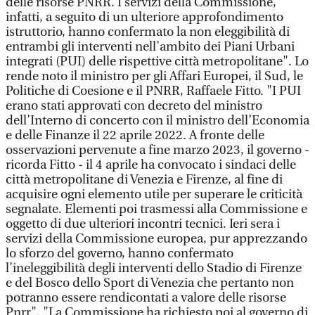
delle risorse PNRR. I servizi della Commissione,
infatti, a seguito di un ulteriore approfondimento
istruttorio, hanno confermato la non eleggibilità di
entrambi gli interventi nell’ambito dei Piani Urbani
integrati (PUI) delle rispettive città metropolitane". Lo
rende noto il ministro per gli Affari Europei, il Sud, le
Politiche di Coesione e il PNRR, Raffaele Fitto. "I PUI
erano stati approvati con decreto del ministro
dell’Interno di concerto con il ministro dell’Economia
e delle Finanze il 22 aprile 2022. A fronte delle
osservazioni pervenute a fine marzo 2023, il governo -
ricorda Fitto - il 4 aprile ha convocato i sindaci delle
città metropolitane di Venezia e Firenze, al fine di
acquisire ogni elemento utile per superare le criticità
segnalate. Elementi poi trasmessi alla Commissione e
oggetto di due ulteriori incontri tecnici. Ieri sera i
servizi della Commissione europea, pur apprezzando
lo sforzo del governo, hanno confermato
l’ineleggibilità degli interventi dello Stadio di Firenze
e del Bosco dello Sport di Venezia che pertanto non
potranno essere rendicontati a valore delle risorse
Pnrr". "La Commissione ha richiesto poi al governo di