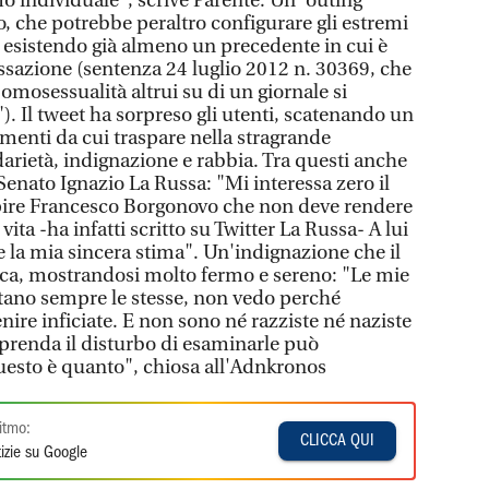
mo individuale", scrive Parente. Un 'outing'
, che potrebbe peraltro configurare gli estremi
, esistendo già almeno un precedente in cui è
assazione (sentenza 24 luglio 2012 n. 30369, che
l'omosessualità altrui su di un giornale si
. Il tweet ha sorpreso gli utenti, scatenando un
menti da cui traspare nella stragrande
arietà, indignazione e rabbia. Tra questi anche
Senato Ignazio La Russa: "Mi interessa zero il
lpire Francesco Borgonovo che non deve rendere
ita -ha infatti scritto su Twitter La Russa- A lui
e la mia sincera stima". Un'indignazione che il
lca, mostrandosi molto fermo e sereno: "Le mie
estano sempre le stesse, non vedo perché
ire inficiate. E non sono né razziste né naziste
prenda il disturbo di esaminarle può
uesto è quanto", chiosa all'Adnkronos
itmo:
CLICCA QUI
izie su Google