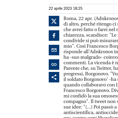
22 aprile 2023 18:25
Roma, 22 apr. (Adnkronos)
di altro, perché ritengo c
che avrei fatto o farei nel
chiarezza, scandisce: "Le
condivide si può misurare 
mio". Così Francesco Borgo
risponde all'Adnkronos in
ha -suo malgrado- coinvol
commenti. La vicenda è na
Parente che, su Twitter, ha
pregressi, Borgonovo. "Vogl
il soldato Borgonovo' -ha s
quando collaboravo con Lib
Francesco Borgonovo. Di
mi confidò la sua omosessu
compagno". Il tweet non si
sue idee: "(...) Poi passò 
antiscientifica, antioccide