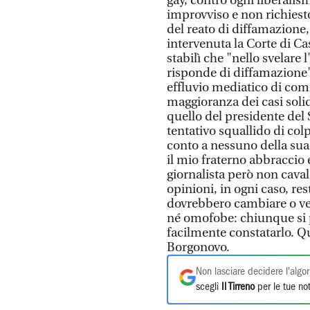
gay, contro ogni liberalis
improvviso e non richiesto
del reato di diffamazione
intervenuta la Corte di C
stabilì che "nello svelare 
risponde di diffamazione")
effluvio mediatico di com
maggioranza dei casi solid
quello del presidente del 
tentativo squallido di co
conto a nessuno della sua v
il mio fraterno abbraccio 
giornalista però non cava
opinioni, in ogni caso, r
dovrebbero cambiare o ven
né omofobe: chiunque si 
facilmente constatarlo. Q
Borgonovo.
Non lasciare decidere l'algor
scegli
Il Tirreno
per le tue not