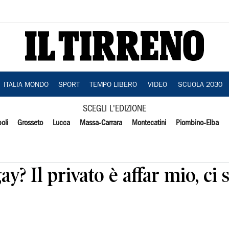
ITALIA MONDO
SPORT
TEMPO LIBERO
VIDEO
SCUOLA 2030
SCEGLI L'EDIZIONE
oli
Grosseto
Lucca
Massa-Carrara
Montecatini
Piombino-Elba
y? Il privato è affar mio, ci 