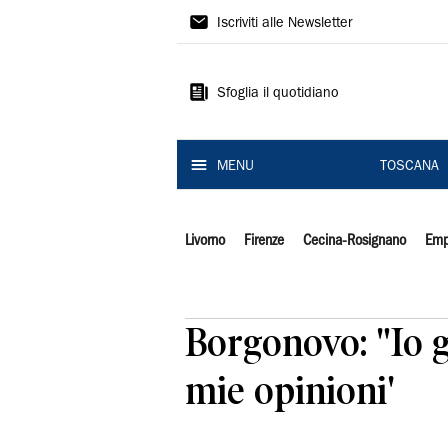
Il
Iscriviti alle Newsletter
Tirreno
Sfoglia il quotidiano
MENU
TOSCANA
Livorno
Firenze
Cecina-Rosignano
Emp
Borgonovo: "Io ga
mie opinioni'