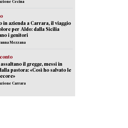
azione Cecina
to
 in azienda a Carrara, il viaggio
olore per Aldo: dalla Sicilia
ano i genitori
vanna Mezzana
cconto
i assaltano il gregge, messi in
dalla pastora: «Così ho salvato le
pecore»
azione Carrara