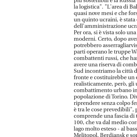
più sostenibili e la Russi
la logistica". "L'area di B
quasi nove mesi e che fors
un quinto ucraini, è stata
dell'amministrazione ucra
Per ora, si è vista solo un
moderni. Certo, dopo averl
potrebbero asserragliarvis
parti operano le truppe Wa
combattenti russi, che ha
avere una riserva di com
Sud incontriamo la città di
fronte e costituirebbe un 
realisticamente, però, gli
combattimento urbano in u
popolazione di Torino. Div
riprendere senza colpo fe
è tra le cose prevedibili"
comprende una fascia di t
100, che va dal medio cor
lago molto esteso - al ba
Melitopol, Berdiansk e sop