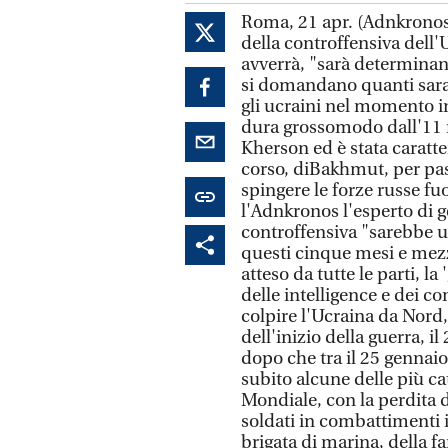
Roma, 21 apr. (Adnkronos) 
della controffensiva dell'
avverrà, "sarà determinante
si domandano quanti sara
gli ucraini nel momento in
dura grossomodo dall'11 n
Kherson ed è stata caratter
corso, diBakhmut, per pass
spingere le forze russe fuo
l'Adnkronos l'esperto di g
controffensiva "sarebbe 
questi cinque mesi e mezzo
atteso da tutte le parti, l
delle intelligence e dei 
colpire l'Ucraina da Nord,
dell'inizio della guerra, i
dopo che tra il 25 gennaio
subito alcune delle più ca
Mondiale, con la perdita di
soldati in combattimenti i
brigata di marina, della fa