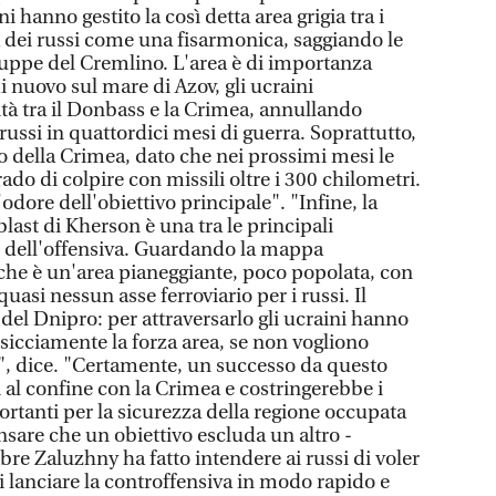
i hanno gestito la così detta area grigia tra i
a dei russi come una fisarmonica, saggiando le
truppe del Cremlino. L'area è di importanza
i nuovo sul mare di Azov, gli ucraini
à tra il Donbass e la Crimea, annullando
ussi in quattordici mesi di guerra. Soprattutto,
 della Crimea, dato che nei prossimi mesi le
ado di colpire con missili oltre i 300 chilometri.
dore dell'obiettivo principale". "Infine, la
blast di Kherson è una tra le principali
e dell'offensiva. Guardando la mappa
 che è un'area pianeggiante, poco popolata, con
quasi nessun asse ferroviario per i russi. Il
del Dnipro: per attraversarlo gli ucraini hanno
icciamente la forza area, se non vogliono
", dice. "Certamente, un successo da questo
i al confine con la Crimea e costringerebbe i
ortanti per la sicurezza della regione occupata
sare che un obiettivo escluda un altro -
re Zaluzhny ha fatto intendere ai russi di voler
i lanciare la controffensiva in modo rapido e