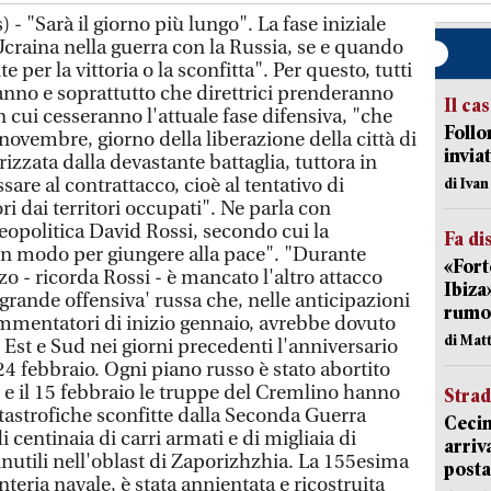
- "Sarà il giorno più lungo". La fase iniziale
Ucraina nella guerra con la Russia, se e quando
 per la vittoria o la sconfitta". Per questo, tutti
nno e soprattutto che direttrici prenderanno
Il ca
 cui cesseranno l'attuale fase difensiva, "che
Follo
ovembre, giorno della liberazione della città di
inviat
izzata dalla devastante battaglia, tuttora in
are al contrattacco, cioè al tentativo di
di Iva
ri dai territori occupati". Ne parla con
eopolitica David Rossi, secondo cui la
Fa di
un modo per giungere alla pace". "Durante
«Fort
 - ricorda Rossi - è mancato l'altro attacco
Ibiza
a 'grande offensiva' russa che, nelle anticipazioni
rumor
commentatori di inizio gennaio, avrebbe dovuto
di Mat
 Est e Sud nei giorni precedenti l'anniversario
l 24 febbraio. Ogni piano russo è stato abortito
 e il 15 febbraio le truppe del Cremlino hanno
Strad
tastrofiche sconfitte dalla Seconda Guerra
Cecin
 centinaia di carri armati e di migliaia di
arriv
nutili nell'oblast di Zaporizhzhia. La 155esima
posta
nteria navale, è stata annientata e ricostruita