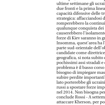
ultime settimane gli ucrain
due fronti e la prima line
capacità difensive delle 
strategica: affacciandosi d
romperebbero la continuit
qualunque conquista dei r
causerebbero l'isolamento
forze di Kiev saranno in gr
Insomma, quest'area ha l'o
parte sud-orientale dell'o
candidate come direttric
geografica, si nota subito
pochissimi assi stradali e 
problema è il basso corso 
bisogno di impiegare mass
subire perdite importanti
lato porterebbe gli ucrain
russi a spostare forze imp
nel 2014. Non bisogna pen
conclude Rossi - A settemb
attaccare Kherson, per po