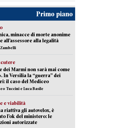
Primo piano
so
nica, minacce di morte anonime
e all’assessore alla legalità
n Zambelli
scutere
e dei Marmi non sarà mai come
». In Versilia la “guerra” dei
i: il caso del Mediceo
teo Tuccini e Luca Basile
e e viabilità
a riattiva gli autovelox, è
ato l’ok del ministero: le
zioni autorizzate