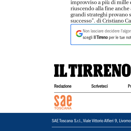
improvviso a più di mille c
riuscendo alla fine anche 
grandi strateghi provano 
successo". di Cristiano 
Non lasciare decidere l'algor
scegli
Il Tirreno
per le tue not
Redazione
Scriveteci
P
SAE Toscana S.r.l., Viale Vittorio Alfieri 9, Li