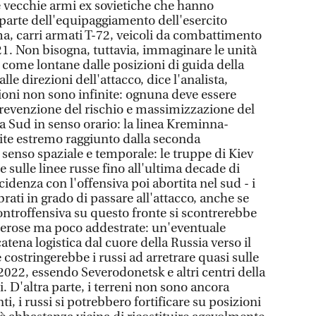
se vecchie armi ex sovietiche che hanno
parte dell'equipaggiamento dell'esercito
, carri armati T-72, veicoli da combattimento
. Non bisogna, tuttavia, immaginare le unità
 come lontane dalle posizioni di guida della
le direzioni dell'attacco, dice l'analista,
oni non sono infinite: ognuna deve essere
 prevenzione del rischio e massimizzazione del
a Sud in senso orario: la linea Kreminna-
mite estremo raggiunto dalla seconda
 senso spaziale e temporale: le truppe di Kiev
 sulle linee russe fino all'ultima decade di
idenza con l'offensiva poi abortita nel sud - i
rati in grado di passare all'attacco, anche se
controffensiva su questo fronte si scontrerebbe
erose ma poco addestrate: un'eventuale
tena logistica dal cuore della Russia verso il
ostringerebbe i russi ad arretrare quasi sulle
2022, essendo Severodonetsk e altri centri della
i. D'altra parte, i terreni non sono ancora
i, i russi si potrebbero fortificare su posizioni