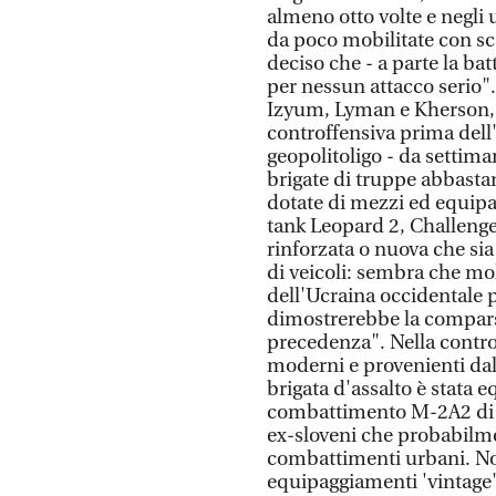
almeno otto volte e negli u
da poco mobilitate con s
deciso che - a parte la ba
per nessun attacco serio".
Izyum, Lyman e Kherson, l
controffensiva prima dell'
geopolitoligo - da settima
brigate di truppe abbasta
dotate di mezzi ed equipa
tank Leopard 2, Challenge
rinforzata o nuova che sia
di veicoli: sembra che mol
dell'Ucraina occidentale pe
dimostrerebbe la comparsa
precedenza". Nella contro
moderni e provenienti dal
brigata d'assalto è stata 
combattimento M-2A2 di 
ex-sloveni che probabilm
combattimenti urbani. 
equipaggiamenti 'vintage':