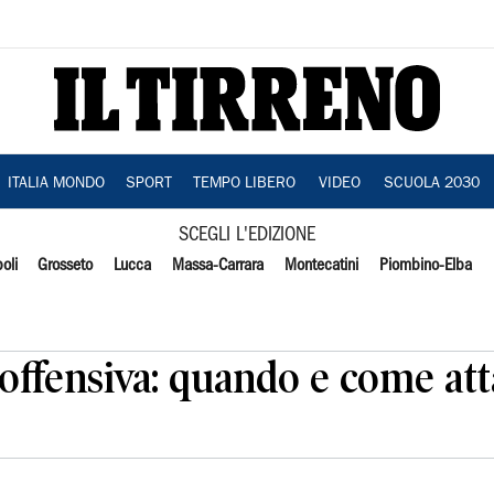
ITALIA MONDO
SPORT
TEMPO LIBERO
VIDEO
SCUOLA 2030
SCEGLI L'EDIZIONE
oli
Grosseto
Lucca
Massa-Carrara
Montecatini
Piombino-Elba
roffensiva: quando e come at