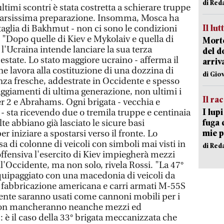
di Red
ltimi scontri è stata costretta a schierare truppe
carsissima preparazione. Insomma, Mosca ha
Il lut
ttaglia di Bakhmut - non ci sono le condizioni
 "Dopo quelle di Kiev e Mykolaiv e quella di
Morto
'Ucraina intende lanciare la sua terza
del d
estate. Lo stato maggiore ucraino - afferma il
arriv
ne lavora alla costituzione di una dozzina di
di Gio
nza fresche, addestrate in Occidente e spesso
ggiamenti di ultima generazione, non ultimi i
Il ra
r 2 e Abrahams. Ogni brigata - vecchia e
I lup
 - sta ricevendo due o tremila truppe e centinaia
fuga 
te abbiano già lasciato le sicure basi
mie 
r iniziare a spostarsi verso il fronte. Lo
 di colonne di veicoli con simboli mai visti in
di Red
ffensiva l'esercito di Kiev impiegherà mezzi
l'Occidente, ma non solo, rivela Rossi. "La 47°
equipaggiato con una macedonia di veicoli da
fabbricazione americana e carri armati M-55S
ente saranno usati come cannoni mobili per i
Non mancheranno neanche mezzi ed
 è il caso della 33° brigata meccanizzata che