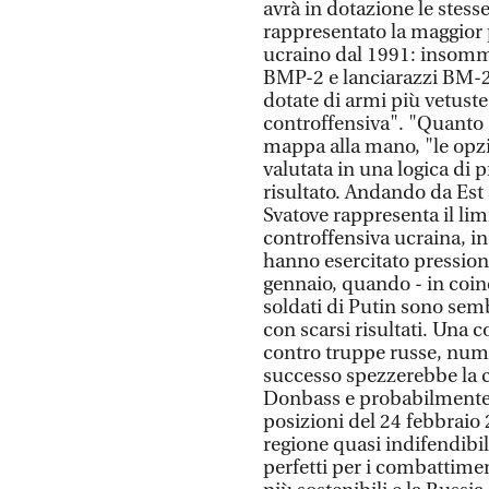
avrà in dotazione le stes
rappresentato la maggior 
ucraino dal 1991: insomma
BMP-2 e lanciarazzi BM-21
dotate di armi più vetuste
controffensiva". "Quanto al
mappa alla mano, "le opzi
valutata in una logica di
risultato. Andando da Est 
Svatove rappresenta il li
controffensiva ucraina, in
hanno esercitato pressione
gennaio, quando - in coinc
soldati di Putin sono semb
con scarsi risultati. Una 
contro truppe russe, num
successo spezzerebbe la ca
Donbass e probabilmente c
posizioni del 24 febbraio 
regione quasi indifendibil
perfetti per i combattiment