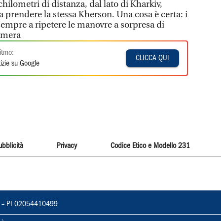
hilometri di distanza, dal lato di Kharkiv,
a prendere la stessa Kherson. Una cosa è certa: i
sempre a ripetere le manovre a sorpresa di
Camera
itmo:
CLICCA QUI
izie su Google
ubblicità
Privacy
Codice Etico e Modello 231
vorno – PI 02054410499