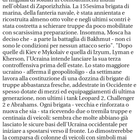
nell'oblast di Zaporizhzhia. La 155esima brigata di
marina, della fanteria navale, è stata annientata e
ricostruita almeno otto volte e negli ultimi scontri è
stata costretta a schierare truppe da poco mobilitate
con scarsissima preparazione. Insomma, Mosca ha
deciso che - a parte la battaglia di Bakhmut - non ci
sono le condizioni per nessun attacco serio". "Dopo
quelle di Kiev e Mykolaiv e quella di Izyum, Lyman e
Kherson, l'Ucraina intende lanciare la sua terza
controffensiva prima dell'estate. Lo stato maggiore
ucraino - afferma il geopolitoligo - da settimane
lavora alla costituzione di una dozzina di brigate di
truppe abbastanza fresche, addestrate in Occidente e
spesso dotate di mezzi ed equipaggiamenti di ultima
generazione, non ultimi i tank Leopard 2, Challenger
2 e Abrahams. Ogni brigata - vecchia e rinforzata o
nuova che sia - sta ricevendo due o tremila truppe e
centinaia di veicoli: sembra che molte abbiano già
lasciato le sicure basi dell'Ucraina occidentale per
iniziare a spostarsi verso il fronte. Lo dimostrerebbe
la comparsa di colonne di veicoli con simboli mai