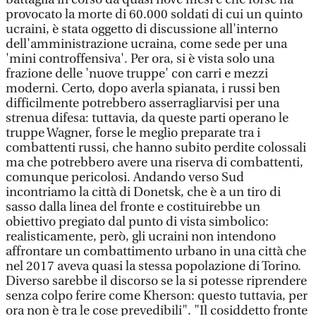
provocato la morte di 60.000 soldati di cui un quinto
ucraini, è stata oggetto di discussione all'interno
dell'amministrazione ucraina, come sede per una
'mini controffensiva'. Per ora, si è vista solo una
frazione delle 'nuove truppe' con carri e mezzi
moderni. Certo, dopo averla spianata, i russi ben
difficilmente potrebbero asserragliarvisi per una
strenua difesa: tuttavia, da queste parti operano le
truppe Wagner, forse le meglio preparate tra i
combattenti russi, che hanno subito perdite colossali
ma che potrebbero avere una riserva di combattenti,
comunque pericolosi. Andando verso Sud
incontriamo la città di Donetsk, che è a un tiro di
sasso dalla linea del fronte e costituirebbe un
obiettivo pregiato dal punto di vista simbolico:
realisticamente, però, gli ucraini non intendono
affrontare un combattimento urbano in una città che
nel 2017 aveva quasi la stessa popolazione di Torino.
Diverso sarebbe il discorso se la si potesse riprendere
senza colpo ferire come Kherson: questo tuttavia, per
ora non è tra le cose prevedibili". "Il cosiddetto fronte