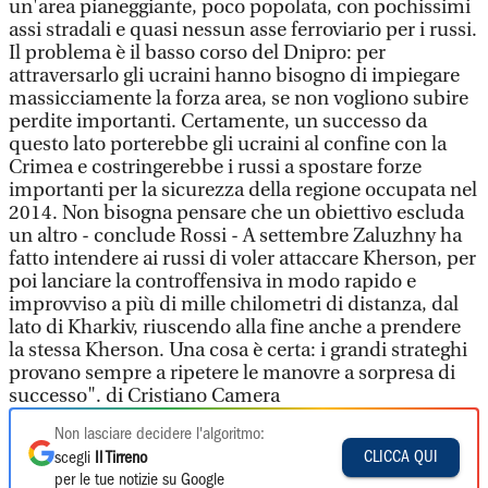
un'area pianeggiante, poco popolata, con pochissimi
assi stradali e quasi nessun asse ferroviario per i russi.
Il problema è il basso corso del Dnipro: per
attraversarlo gli ucraini hanno bisogno di impiegare
massicciamente la forza area, se non vogliono subire
perdite importanti. Certamente, un successo da
questo lato porterebbe gli ucraini al confine con la
Crimea e costringerebbe i russi a spostare forze
importanti per la sicurezza della regione occupata nel
2014. Non bisogna pensare che un obiettivo escluda
un altro - conclude Rossi - A settembre Zaluzhny ha
fatto intendere ai russi di voler attaccare Kherson, per
poi lanciare la controffensiva in modo rapido e
improvviso a più di mille chilometri di distanza, dal
lato di Kharkiv, riuscendo alla fine anche a prendere
la stessa Kherson. Una cosa è certa: i grandi strateghi
provano sempre a ripetere le manovre a sorpresa di
successo". di Cristiano Camera
Non lasciare decidere l'algoritmo:
CLICCA QUI
scegli
Il Tirreno
per le tue notizie su Google