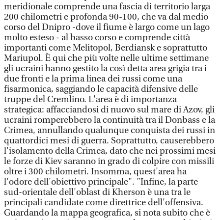
meridionale comprende una fascia di territorio larga
200 chilometri e profonda 90-100, che va dal medio
corso del Dnipro -dove il fiume è largo come un lago
molto esteso - al basso corso e comprende città
importanti come Melitopol, Berdiansk e soprattutto
Mariupol. È qui che più volte nelle ultime settimane
gli ucraini hanno gestito la così detta area grigia tra i
due fronti e la prima linea dei russi come una
fisarmonica, saggiando le capacità difensive delle
truppe del Cremlino. L'area è di importanza
strategica: affacciandosi di nuovo sul mare di Azov, gli
ucraini romperebbero la continuità tra il Donbass e la
Crimea, annullando qualunque conquista dei russi in
quattordici mesi di guerra. Soprattutto, causerebbero
l'isolamento della Crimea, dato che nei prossimi mesi
le forze di Kiev saranno in grado di colpire con missili
oltre i 300 chilometri. Insomma, quest'area ha
l'odore dell'obiettivo principale". "Infine, la parte
sud-orientale dell'oblast di Kherson è una tra le
principali candidate come direttrice dell'offensiva.
Guardando la mappa geografica, si nota subito che è