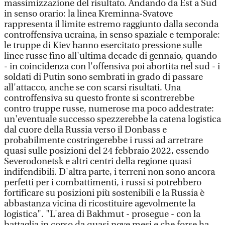
massimizzazione del risultato. Andando da Est a Sud
in senso orario: la linea Kreminna-Svatove
rappresenta il limite estremo raggiunto dalla seconda
controffensiva ucraina, in senso spaziale e temporale:
le truppe di Kiev hanno esercitato pressione sulle
linee russe fino all'ultima decade di gennaio, quando
- in coincidenza con l'offensiva poi abortita nel sud - i
soldati di Putin sono sembrati in grado di passare
all'attacco, anche se con scarsi risultati. Una
controffensiva su questo fronte si scontrerebbe
contro truppe russe, numerose ma poco addestrate:
un'eventuale successo spezzerebbe la catena logistica
dal cuore della Russia verso il Donbass e
probabilmente costringerebbe i russi ad arretrare
quasi sulle posizioni del 24 febbraio 2022, essendo
Severodonetsk e altri centri della regione quasi
indifendibili. D'altra parte, i terreni non sono ancora
perfetti per i combattimenti, i russi si potrebbero
fortificare su posizioni più sostenibili e la Russia è
abbastanza vicina di ricostituire agevolmente la
logistica". "L'area di Bakhmut - prosegue - con la
battaglia in corso da quasi nove mesi e che forse ha