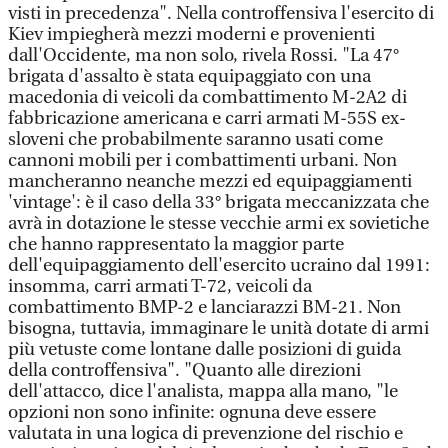
visti in precedenza". Nella controffensiva l'esercito di
Kiev impiegherà mezzi moderni e provenienti
dall'Occidente, ma non solo, rivela Rossi. "La 47°
brigata d'assalto è stata equipaggiato con una
macedonia di veicoli da combattimento M-2A2 di
fabbricazione americana e carri armati M-55S ex-
sloveni che probabilmente saranno usati come
cannoni mobili per i combattimenti urbani. Non
mancheranno neanche mezzi ed equipaggiamenti
'vintage': è il caso della 33° brigata meccanizzata che
avrà in dotazione le stesse vecchie armi ex sovietiche
che hanno rappresentato la maggior parte
dell'equipaggiamento dell'esercito ucraino dal 1991:
insomma, carri armati T-72, veicoli da
combattimento BMP-2 e lanciarazzi BM-21. Non
bisogna, tuttavia, immaginare le unità dotate di armi
più vetuste come lontane dalle posizioni di guida
della controffensiva". "Quanto alle direzioni
dell'attacco, dice l'analista, mappa alla mano, "le
opzioni non sono infinite: ognuna deve essere
valutata in una logica di prevenzione del rischio e