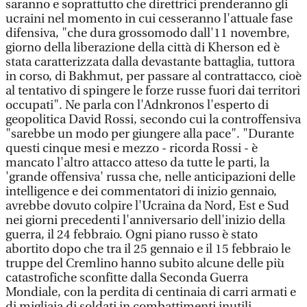
saranno e soprattutto che direttrici prenderanno gli
ucraini nel momento in cui cesseranno l'attuale fase
difensiva, "che dura grossomodo dall'11 novembre,
giorno della liberazione della città di Kherson ed è
stata caratterizzata dalla devastante battaglia, tuttora
in corso, di Bakhmut, per passare al contrattacco, cioè
al tentativo di spingere le forze russe fuori dai territori
occupati". Ne parla con l'Adnkronos l'esperto di
geopolitica David Rossi, secondo cui la controffensiva
"sarebbe un modo per giungere alla pace". "Durante
questi cinque mesi e mezzo - ricorda Rossi - è
mancato l'altro attacco atteso da tutte le parti, la
'grande offensiva' russa che, nelle anticipazioni delle
intelligence e dei commentatori di inizio gennaio,
avrebbe dovuto colpire l'Ucraina da Nord, Est e Sud
nei giorni precedenti l'anniversario dell'inizio della
guerra, il 24 febbraio. Ogni piano russo è stato
abortito dopo che tra il 25 gennaio e il 15 febbraio le
truppe del Cremlino hanno subito alcune delle più
catastrofiche sconfitte dalla Seconda Guerra
Mondiale, con la perdita di centinaia di carri armati e
di migliaia di soldati in combattimenti inutili