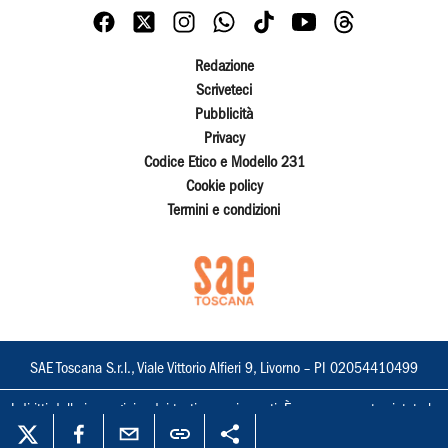
Redazione
Scriveteci
Pubblicità
Privacy
Codice Etico e Modello 231
Cookie policy
Termini e condizioni
SAE Toscana S.r.l., Viale Vittorio Alfieri 9, Livorno – PI 02054410499
I diritti delle immagini e dei testi sono riservati. È espressamente vietata la
loro riproduzione con qualsiasi mezzo e l'adattamento totale o parziale.