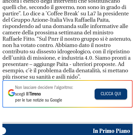
ancora l’elenco degli interventi che sostituiscano
quelli che, secondo il governo, non sono in grado di
partire”. Lo dice a 'Coffee Break' su La7 la presidente
del Gruppo Azione-Italia Viva Raffaella Paita,
rispondendo ad una domanda sulle informative alle
camere della prossima settimana del ministro
Raffaele Fitto. “Sul Pnrr il nostro gruppo si è astenuto,
non ha votato contro. Abbiamo dato il nostro
contributo su dissesto idrogeologico, con il ripristino
dell’unità di missione, e industria 4.0. Siamo pronti a
presentare – aggiunge Paita - ulteriori proposte. Ad
esempio, c’è il problema della denatalità, si mettano
più risorse su sanità e asili nido”.
Non lasciare decidere l'algoritmo:
CLICCA QUI
scegli
Il Tirreno
per le tue notizie su Google
In Primo Piano