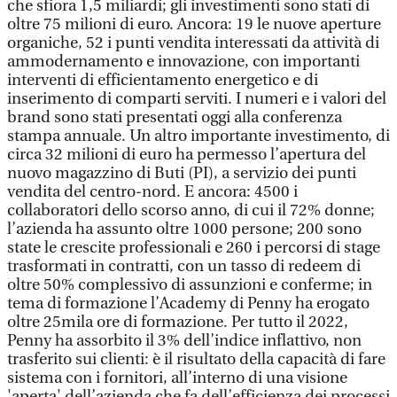
che sfiora 1,5 miliardi; gli investimenti sono stati di
oltre 75 milioni di euro. Ancora: 19 le nuove aperture
organiche, 52 i punti vendita interessati da attività di
ammodernamento e innovazione, con importanti
interventi di efficientamento energetico e di
inserimento di comparti serviti. I numeri e i valori del
brand sono stati presentati oggi alla conferenza
stampa annuale. Un altro importante investimento, di
circa 32 milioni di euro ha permesso l’apertura del
nuovo magazzino di Buti (PI), a servizio dei punti
vendita del centro-nord. E ancora: 4500 i
collaboratori dello scorso anno, di cui il 72% donne;
l’azienda ha assunto oltre 1000 persone; 200 sono
state le crescite professionali e 260 i percorsi di stage
trasformati in contratti, con un tasso di redeem di
oltre 50% complessivo di assunzioni e conferme; in
tema di formazione l’Academy di Penny ha erogato
oltre 25mila ore di formazione. Per tutto il 2022,
Penny ha assorbito il 3% dell’indice inflattivo, non
trasferito sui clienti: è il risultato della capacità di fare
sistema con i fornitori, all’interno di una visione
'aperta' dell’azienda che fa dell’efficienza dei processi