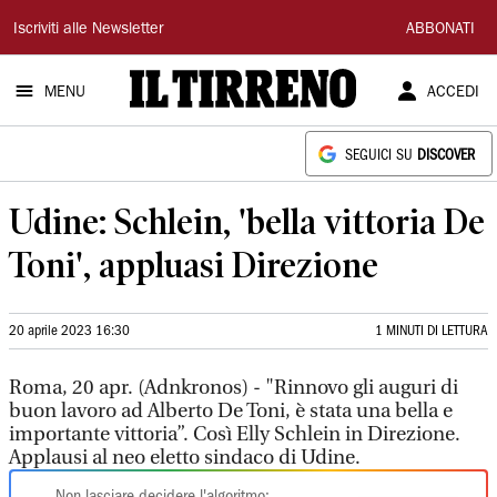
Il
Iscriviti alle Newsletter
ABBONATI
Tirreno
MENU
ACCEDI
SEGUICI SU
DISCOVER
Udine: Schlein, 'bella vittoria De
Toni', appluasi Direzione
20 aprile 2023 16:30
1 MINUTI DI LETTURA
Roma, 20 apr. (Adnkronos) - "Rinnovo gli auguri di
buon lavoro ad Alberto De Toni, è stata una bella e
importante vittoria”. Così Elly Schlein in Direzione.
Applausi al neo eletto sindaco di Udine.