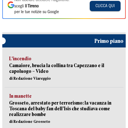
Non lasciare decidere l'algoritmo:
CLICCA QUI
scegli
Il Tirreno
per le tue notizie su Google
Primo piano
L'incendio
Camaiore, brucia la collina tra Capezzano e il
capoluogo – Video
di Redazione Viareggio
In manette
Grosseto, arrestato per terrorismo: la vacanza in
Toscana del baby fan dell’Isis che studiava come
realizzare bombe
di Redazione Grosseto