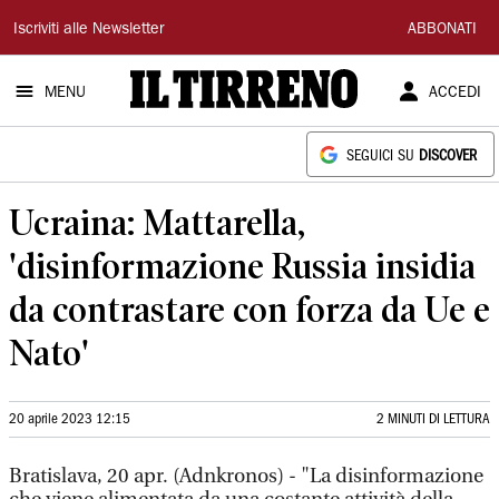
Il
Iscriviti alle Newsletter
ABBONATI
Tirreno
MENU
ACCEDI
SEGUICI SU
DISCOVER
Ucraina: Mattarella,
'disinformazione Russia insidia
da contrastare con forza da Ue e
Nato'
20 aprile 2023 12:15
2 MINUTI DI LETTURA
Bratislava, 20 apr. (Adnkronos) - "La disinformazione