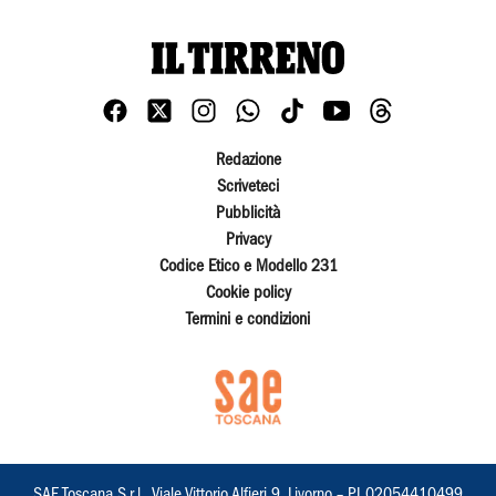
Redazione
Scriveteci
Pubblicità
Privacy
Codice Etico e Modello 231
Cookie policy
Termini e condizioni
SAE Toscana S.r.l., Viale Vittorio Alfieri 9, Livorno – PI 02054410499