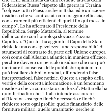
che viene alimentata da una costante attività della
Federazione Russa" rispetto alla guerra in Ucraina
"colpisce tutti i Paesi, anche in Italia, ed è un'azione
insidiosa che va contrastata con maggiore efficacia,
con strumenti più efficienti di quelli fin qui messi in
campo". Lo ha affermato il Presidente della
Repubblica, Sergio Mattarella, al termine
dell'incontro con l'omologa slovacca Zuzana
Caputova. "Questo -ha aggiunto il Capo dello Stato-
richiede una consapevolezza, una responsabilità di
strumenti di contrasto da parte dell'Unione europea
così come dall'Alleanza atlantica in maniera efficace,
perchè è davvero un pericolo insidioso che non può
incrinare il consenso delle pubbliche opinioni ma
può instillare dubbi infondati, diffondendo false
interpretazioni, false notizie. Questo a scapito della
verità e della corretta informazione, è un fenomeno
insidioso che va contrastato con forza". Mattarella ha
quindi ribadito che "l'Italia intende assicurare
all'Ucraina sostegno finchè necessario e finchè
richiesto sotto ogni profilo: quello finanziario, delle
forniture militari, quello umanitario, perchè in