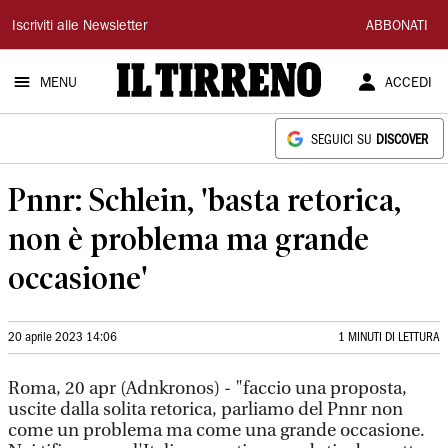
Il
Iscriviti alle Newsletter
ABBONATI
Tirreno
MENU
ACCEDI
SEGUICI SU
DISCOVER
Pnnr: Schlein, 'basta retorica,
non è problema ma grande
occasione'
20 aprile 2023 14:06
1 MINUTI DI LETTURA
Roma, 20 apr (Adnkronos) - "faccio una proposta,
uscite dalla solita retorica, parliamo del Pnnr non
come un problema ma come una grande occasione.