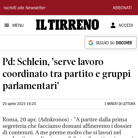
Il
Iscriviti alle Newsletter
ABBONATI
Tirreno
MENU
ACCEDI
SEGUICI SU
DISCOVER
Pd: Schlein, 'serve lavoro
coordinato tra partito e gruppi
parlamentari'
20 aprile 2023 16:20
1 MINUTI DI LETTURA
Roma, 20 apr. (Adnkronos) - "A partire dalla prima
segreteria che facciamo domani affineremo i dossier
di contenuti. A me preme molto che si lavori nel