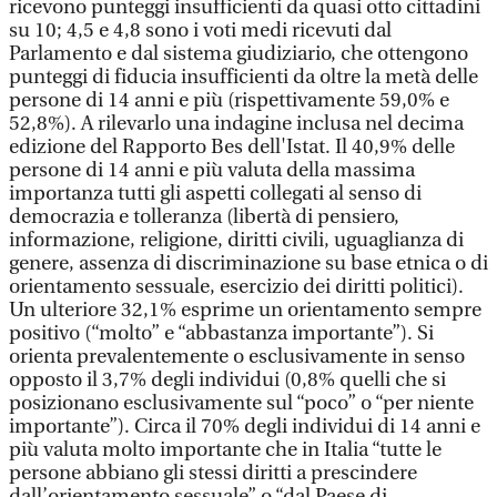
ricevono punteggi insufficienti da quasi otto cittadini
su 10; 4,5 e 4,8 sono i voti medi ricevuti dal
Parlamento e dal sistema giudiziario, che ottengono
punteggi di fiducia insufficienti da oltre la metà delle
persone di 14 anni e più (rispettivamente 59,0% e
52,8%). A rilevarlo una indagine inclusa nel decima
edizione del Rapporto Bes dell'Istat. Il 40,9% delle
persone di 14 anni e più valuta della massima
importanza tutti gli aspetti collegati al senso di
democrazia e tolleranza (libertà di pensiero,
informazione, religione, diritti civili, uguaglianza di
genere, assenza di discriminazione su base etnica o di
orientamento sessuale, esercizio dei diritti politici).
Un ulteriore 32,1% esprime un orientamento sempre
positivo (“molto” e “abbastanza importante”). Si
orienta prevalentemente o esclusivamente in senso
opposto il 3,7% degli individui (0,8% quelli che si
posizionano esclusivamente sul “poco” o “per niente
importante”). Circa il 70% degli individui di 14 anni e
più valuta molto importante che in Italia “tutte le
persone abbiano gli stessi diritti a prescindere
dall’orientamento sessuale” o “dal Paese di