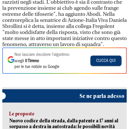
razzisti negli stadi. L'obbiettivo è sia il contrasto che
la prevenzione insieme ai club agendo sulle frange
estreme delle tifoserie", ha aggiunto Abodi. Nella
controreplica la senatrice di Azione-Italia Viva Daniela
Sbrollini si è detta, insieme alla collega Fregolent
"molto soddisfatte della risposta, visto che sono già
state messe in atto importanti iniziative contro questo
fenomeno, attraverso un lavoro di squadra".
Non lasciare decidere l'algoritmo:
CLICCA QUI
scegli
Il Tirreno
per le tue notizie su Google
Se ne parla adesso
Le proposte
Nuovo codice della strada, dalla patente a 17 anni al
sorpasso a destra in autostrada: le possibili novità