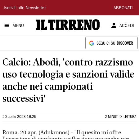
Il
Iscriviti alle Newsletter
ABBONATI
Tirreno
MENU
ACCEDI
SEGUICI SU
DISCOVER
Calcio: Abodi, 'contro razzismo
uso tecnologia e sanzioni valide
anche nei campionati
successivi'
20 aprile 2023 16:25
2 MINUTI DI LETTURA
Roma, 20 apr. (Adnkronos) - "Il quesito mi offre