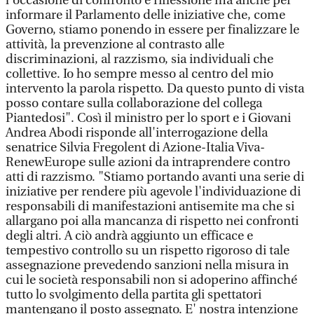
l'occasione di confronto e riflessione ma anche per
informare il Parlamento delle iniziative che, come
Governo, stiamo ponendo in essere per finalizzare le
attività, la prevenzione al contrasto alle
discriminazioni, al razzismo, sia individuali che
collettive. Io ho sempre messo al centro del mio
intervento la parola rispetto. Da questo punto di vista
posso contare sulla collaborazione del collega
Piantedosi". Così il ministro per lo sport e i Giovani
Andrea Abodi risponde all'interrogazione della
senatrice Silvia Fregolent di Azione-Italia Viva-
RenewEurope sulle azioni da intraprendere contro
atti di razzismo. "Stiamo portando avanti una serie di
iniziative per rendere più agevole l'individuazione di
responsabili di manifestazioni antisemite ma che si
allargano poi alla mancanza di rispetto nei confronti
degli altri. A ciò andrà aggiunto un efficace e
tempestivo controllo su un rispetto rigoroso di tale
assegnazione prevedendo sanzioni nella misura in
cui le società responsabili non si adoperino affinché
tutto lo svolgimento della partita gli spettatori
mantengano il posto assegnato. E' nostra intenzione