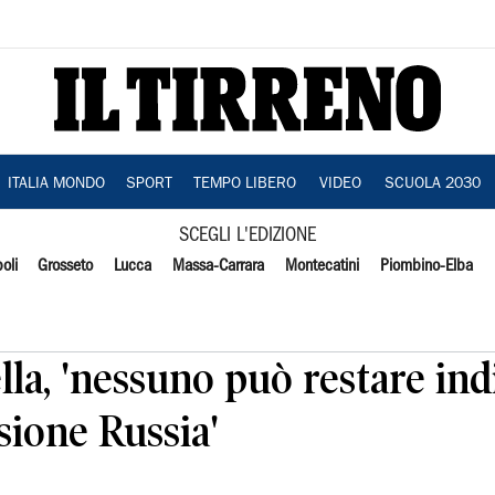
ITALIA MONDO
SPORT
TEMPO LIBERO
VIDEO
SCUOLA 2030
SCEGLI L'EDIZIONE
oli
Grosseto
Lucca
Massa-Carrara
Montecatini
Piombino-Elba
la, 'nessuno può restare indi
sione Russia'