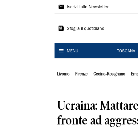
Il
Iscriviti alle Newsletter
Tirreno
Sfoglia il quotidiano
MENU
TOSCANA
Livorno
Firenze
Cecina-Rosignano
Emp
Ucraina: Mattarel
fronte ad aggres