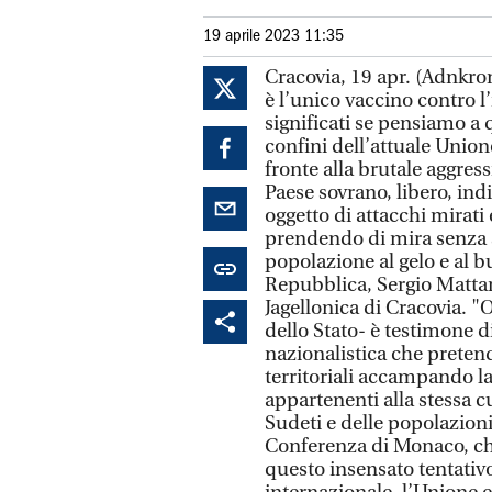
19 aprile 2023 11:35
Cracovia, 19 apr. (Adnkro
è l’unico vaccino contro l
significati se pensiamo a
confini dell’attuale Unio
fronte alla brutale aggres
Paese sovrano, libero, in
oggetto di attacchi mirati
prendendo di mira senza scr
popolazione al gelo e al bu
Repubblica, Sergio Mattare
Jagellonica di Cracovia. "
dello Stato- è testimone d
nazionalistica che pretend
territoriali accampando l
appartenenti alla stessa 
Sudeti e delle popolazioni 
Conferenza di Monaco, ch
questo insensato tentativo