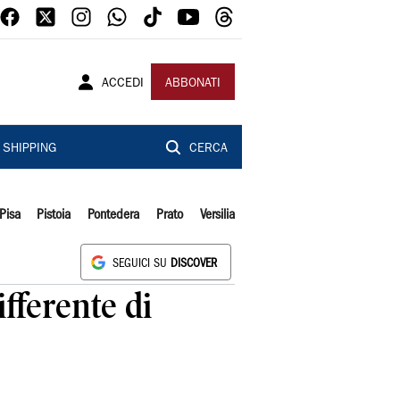
ACCEDI
ABBONATI
SHIPPING
CERCA
Pisa
Pistoia
Pontedera
Prato
Versilia
SEGUICI SU
DISCOVER
fferente di