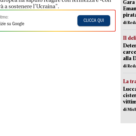
europea ha saputo reagire con fermezza e -con
Gara 
rà a sostenere l’Ucraina".
Emanu
pirat
itmo:
CLICCA QUI
di Red
izie su Google
Il del
Deten
carce
alla 
di Red
La tr
Lucca
ciste
vitti
di Mic