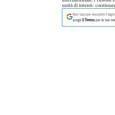
internazionale, l’Unione 
unità di intenti- continue
Non lasciare decidere l'algor
scegli
Il Tirreno
per le tue not