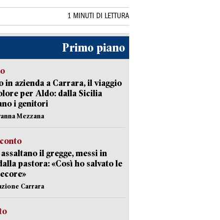
1 MINUTI DI LETTURA
Primo piano
to
 in azienda a Carrara, il viaggio
olore per Aldo: dalla Sicilia
ano i genitori
vanna Mezzana
cconto
i assaltano il gregge, messi in
dalla pastora: «Così ho salvato le
pecore»
azione Carrara
sto