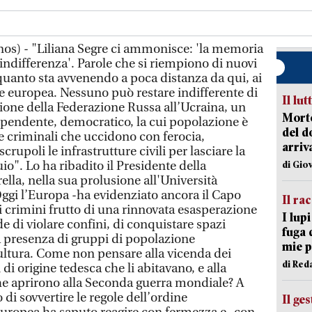
nos) - "Liliana Segre ci ammonisce: 'la memoria
’indifferenza'. Parole che si riempiono di nuovi
 quanto sta avvenendo a poca distanza da qui, ai
ne europea. Nessuno può restare indifferente di
Il lut
sione della Federazione Russa all’Ucraina, un
Morto
dipendente, democratico, la cui popolazione è
del d
 e criminali che uccidono con ferocia,
arriv
upoli le infrastrutture civili per lasciare la
io". Lo ha ribadito il Presidente della
di Gio
lla, nella sua prolusione all'Università
Oggi l’Europa -ha evidenziato ancora il Capo
Il ra
i crimini frutto di una rinnovata esasperazione
I lup
e di violare confini, di conquistare spazi
fuga 
a presenza di gruppi di popolazione
mie 
cultura. Come non pensare alla vicenda dei
di Red
di origine tedesca che li abitavano, e alla
e aprirono alla Seconda guerra mondiale? A
 di sovvertire le regole dell’ordine
Il ge