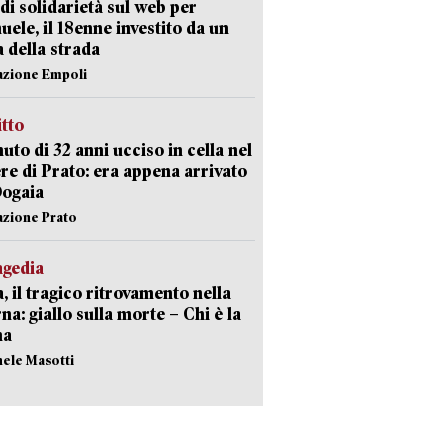
di solidarietà sul web per
ele, il 18enne investito da un
a della strada
azione Empoli
itto
uto di 32 anni ucciso in cella nel
re di Prato: era appena arrivato
Dogaia
azione Prato
agedia
, il tragico ritrovamento nella
rna: giallo sulla morte – Chi è la
ma
hele Masotti