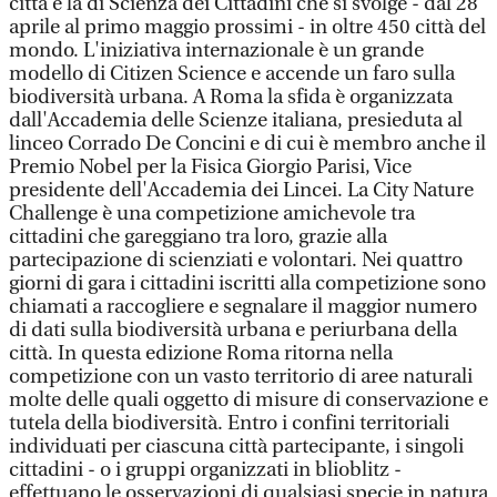
città e la di Scienza dei Cittadini che si svolge - dal 28
aprile al primo maggio prossimi - in oltre 450 città del
mondo. L'iniziativa internazionale è un grande
modello di Citizen Science e accende un faro sulla
biodiversità urbana. A Roma la sfida è organizzata
dall'Accademia delle Scienze italiana, presieduta al
linceo Corrado De Concini e di cui è membro anche il
Premio Nobel per la Fisica Giorgio Parisi, Vice
presidente dell'Accademia dei Lincei. La City Nature
Challenge è una competizione amichevole tra
cittadini che gareggiano tra loro, grazie alla
partecipazione di scienziati e volontari. Nei quattro
giorni di gara i cittadini iscritti alla competizione sono
chiamati a raccogliere e segnalare il maggior numero
di dati sulla biodiversità urbana e periurbana della
città. In questa edizione Roma ritorna nella
competizione con un vasto territorio di aree naturali
molte delle quali oggetto di misure di conservazione e
tutela della biodiversità. Entro i confini territoriali
individuati per ciascuna città partecipante, i singoli
cittadini - o i gruppi organizzati in blioblitz -
effettuano le osservazioni di qualsiasi specie in natura