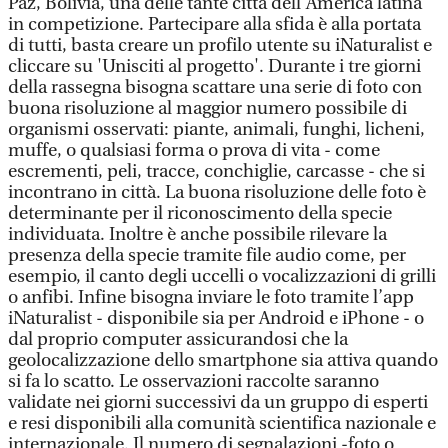
Paz, Bolivia, una delle tante città dell’America latina
in competizione. Partecipare alla sfida è alla portata
di tutti, basta creare un profilo utente su iNaturalist e
cliccare su 'Unisciti al progetto'. Durante i tre giorni
della rassegna bisogna scattare una serie di foto con
buona risoluzione al maggior numero possibile di
organismi osservati: piante, animali, funghi, licheni,
muffe, o qualsiasi forma o prova di vita - come
escrementi, peli, tracce, conchiglie, carcasse - che si
incontrano in città. La buona risoluzione delle foto è
determinante per il riconoscimento della specie
individuata. Inoltre è anche possibile rilevare la
presenza della specie tramite file audio come, per
esempio, il canto degli uccelli o vocalizzazioni di grilli
o anfibi. Infine bisogna inviare le foto tramite l’app
iNaturalist - disponibile sia per Android e iPhone - o
dal proprio computer assicurandosi che la
geolocalizzazione dello smartphone sia attiva quando
si fa lo scatto. Le osservazioni raccolte saranno
validate nei giorni successivi da un gruppo di esperti
e resi disponibili alla comunità scientifica nazionale e
internazionale. Il numero di segnalazioni -foto o