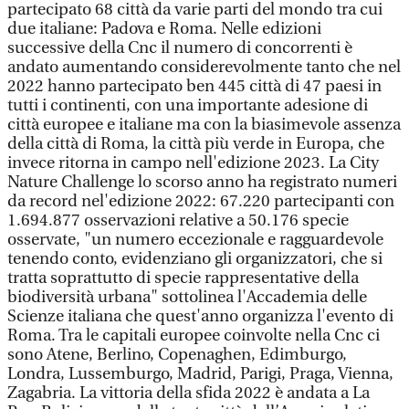
partecipato 68 città da varie parti del mondo tra cui
due italiane: Padova e Roma. Nelle edizioni
successive della Cnc il numero di concorrenti è
andato aumentando considerevolmente tanto che nel
2022 hanno partecipato ben 445 città di 47 paesi in
tutti i continenti, con una importante adesione di
città europee e italiane ma con la biasimevole assenza
della città di Roma, la città più verde in Europa, che
invece ritorna in campo nell'edizione 2023. La City
Nature Challenge lo scorso anno ha registrato numeri
da record nel'edizione 2022: 67.220 partecipanti con
1.694.877 osservazioni relative a 50.176 specie
osservate, "un numero eccezionale e ragguardevole
tenendo conto, evidenziano gli organizzatori, che si
tratta soprattutto di specie rappresentative della
biodiversità urbana" sottolinea l'Accademia delle
Scienze italiana che quest'anno organizza l'evento di
Roma. Tra le capitali europee coinvolte nella Cnc ci
sono Atene, Berlino, Copenaghen, Edimburgo,
Londra, Lussemburgo, Madrid, Parigi, Praga, Vienna,
Zagabria. La vittoria della sfida 2022 è andata a La