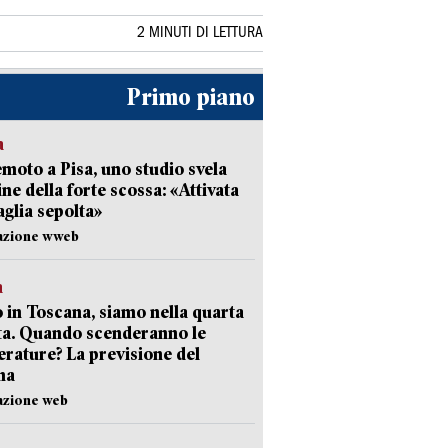
2 MINUTI DI LETTURA
Primo piano
a
moto a Pisa, uno studio svela
gine della forte scossa: «Attivata
aglia sepolta»
dazione wweb
a
 in Toscana, siamo nella quarta
ta. Quando scenderanno le
rature? La previsione del
ma
azione web