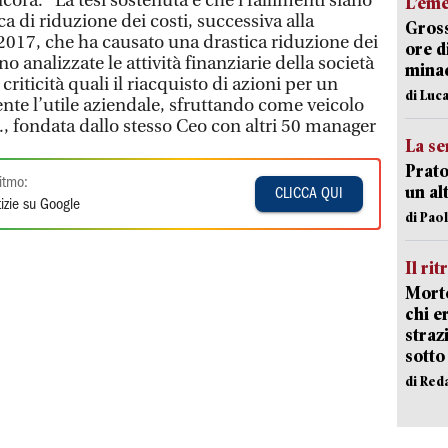
ncora: "La tesi sostenuta è che i fallimenti siano
L’em
a di riduzione dei costi, successiva alla
Gross
 2017, che ha causato una drastica riduzione dei
ore d
no analizzate le attività finanziarie della società
minac
riticità quali il riacquisto di azioni per un
di Luca
nte l’utile aziendale, sfruttando come veicolo
.A., fondata dallo stesso Ceo con altri 50 manager
La se
Prato
itmo:
un al
CLICCA QUI
izie su Google
di Pao
Il rit
Morto
chi er
straz
sotto
di Red