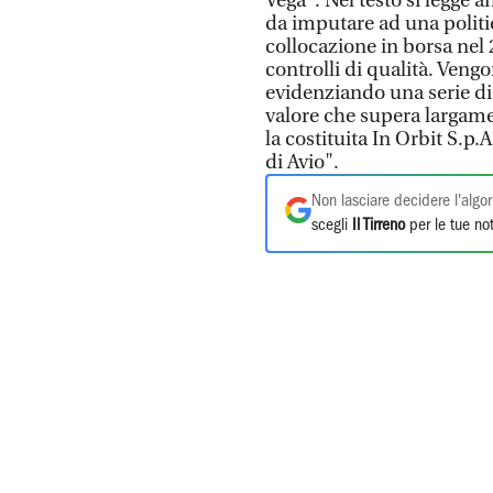
Vega". Nel testo si legge a
da imputare ad una politic
collocazione in borsa nel
controlli di qualità. Vengo
evidenziando una serie di c
valore che supera largame
la costituita In Orbit S.p
di Avio".
Non lasciare decidere l'algor
scegli
Il Tirreno
per le tue not