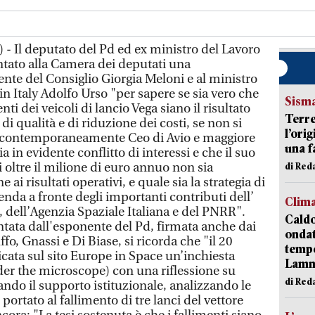
- Il deputato del Pd ed ex ministro del Lavoro
tato alla Camera dei deputati una
ente del Consiglio Giorgia Meloni e al ministro
n Italy Adolfo Urso "per sapere se sia vero che
Sism
ti dei veicoli di lancio Vega siano il risultato
Terre
 di qualità e di riduzione dei costi, se non si
l’ori
, contemporaneamente Ceo di Avio e maggiore
una f
ia in evidente conflitto di interessi e che il suo
ltre il milione di euro annuo non sia
di Re
ai risultati operativi, e quale sia la strategia di
ienda a fronte degli importanti contributi dell’
Clim
 dell’Agenzia Spaziale Italiana e del PNRR".
Caldo
ntata dall'esponente del Pd, firmata anche dai
onda
fo, Gnassi e Di Biase, si ricorda che "il 20
tempe
cata sul sito Europe in Space un’inchiesta
Lam
der the microscope) con una riflessione su
di Red
ando il supporto istituzionale, analizzando le
portato al fallimento di tre lanci del vettore