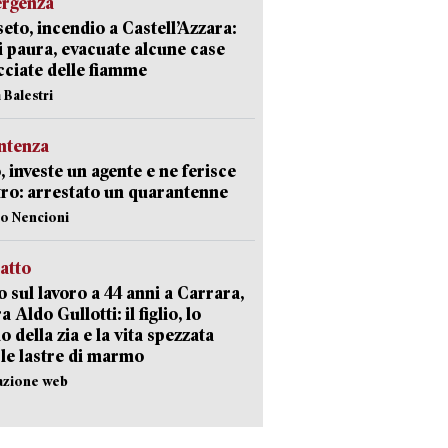
ergenza
eto, incendio a Castell’Azzara:
i paura, evacuate alcune case
ciate delle fiamme
 Balestri
ntenza
, investe un agente e ne ferisce
tro: arrestato un quarantenne
lo Nencioni
ratto
 sul lavoro a 44 anni a Carrara,
a Aldo Gullotti: il figlio, lo
io della zia e la vita spezzata
 le lastre di marmo
azione web