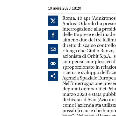
19 aprile 2023 18:20
Roma, 19 apr (Adnkronos) 
Andrea Orlando ha presen
interrogazione alla presid
delle Imprese e del made i
almeno due dei tre fallimen
diretto di scarso controllo
ritenga che Giulio Ranzo
azionista di Orbit S.p.A., s
compenso complessivo di o
sproporzionato in relazione 
ricerca e sviluppo dell’az
Agenzia Spaziale Europea,
Nell'interrogazione prese
deputati democratici Peluf
marzo 2023 è stata pubbli
dedicata ad Avio (Avio un
come l’azienda sta utilizz
possibili cause che hanno 