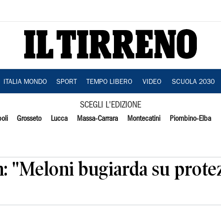
ITALIA MONDO
SPORT
TEMPO LIBERO
VIDEO
SCUOLA 2030
SCEGLI L'EDIZIONE
oli
Grosseto
Lucca
Massa-Carrara
Montecatini
Piombino-Elba
n: "Meloni bugiarda su prote