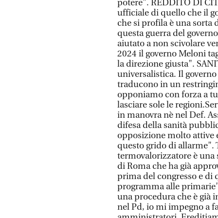
potere". REDDITO DI CIT
ufficiale di quello che il 
che si profila è una sorta
questa guerra del governo 
aiutato a non scivolare ve
2024 il governo Meloni tag
la direzione giusta". SANI
universalistica. Il governo 
traducono in un restringim
opponiamo con forza a tu
lasciare sole le regioni.S
in manovra nè nel Def. As
difesa della sanità pubbli
opposizione molto attive e
questo grido di allarme
termovalorizzatore è una 
di Roma che ha già approva
prima del congresso e di q
programma alle primarie
una procedura che è già in
nel Pd, io mi impegno a fa
amministratori. Ereditiamo