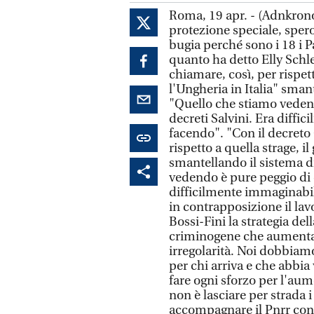
Roma, 19 apr. - (Adnkrono
protezione speciale, spero
bugia perché sono i 18 i 
quanto ha detto Elly Schle
chiamare, così, per rispett
l'Ungheria in Italia" sman
"Quello che stiamo vedend
decreti Salvini. Era diffi
facendo". "Con il decreto 
rispetto a quella strage, i
smantellando il sistema d
vedendo è pure peggio di q
difficilmente immaginabil
in contrapposizione il lav
Bossi-Fini la strategia de
criminogene che aumentano
irregolarità. Noi dobbiamo
per chi arriva e che abbia 
fare ogni sforzo per l'au
non è lasciare per strada
accompagnare il Pnrr con 