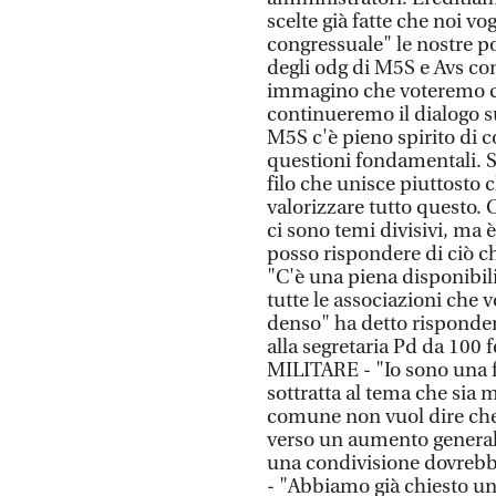
scelte già fatte che noi vo
congressuale" le nostre po
degli odg di M5S e Avs co
immagino che voteremo c
continueremo il dialogo su
M5S c'è pieno spirito di c
questioni fondamentali. Se
filo che unisce piuttosto 
valorizzare tutto questo. 
ci sono temi divisivi, ma 
posso rispondere di ciò 
"C'è una piena disponibil
tutte le associazioni che 
denso" ha detto risponden
alla segretaria Pd da 100 
MILITARE - "Io sono una 
sottratta al tema che sia
comune non vuol dire che 
verso un aumento generaliz
una condivisione dovrebb
- "Abbiamo già chiesto un