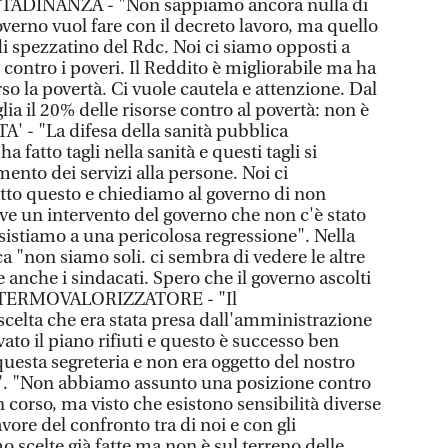
TADINANZA - "Non sappiamo ancora nulla di
governo vuol fare con il decreto lavoro, ma quello
 di spezzatino del Rdc. Noi ci siamo opposti a
contro i poveri. Il Reddito è migliorabile ma ha
rso la povertà. Ci vuole cautela e attenzione. Dal
lia il 20% delle risorse contro al povertà: non è
TA' - "La difesa della sanità pubblica
ha fatto tagli nella sanità e questi tagli si
ento dei servizi alla persone. Noi ci
tto questo e chiediamo al governo di non
erve un intervento del governo che non c'è stato
sistiamo a una pericolosa regressione". Nella
ca "non siamo soli. ci sembra di vedere le altre
 anche i sindacati. Spero che il governo ascolti
". TERMOVALORIZZATORE - "Il
scelta che era stata presa dall'amministrazione
to il piano rifiuti e questo è successo ben
uesta segreteria e non era oggetto del nostro
". "Non abbiamo assunto una posizione contro
 corso, ma visto che esistono sensibilità diverse
vore del confronto tra di noi e con gli
 scelte già fatte ma non è sul terreno delle