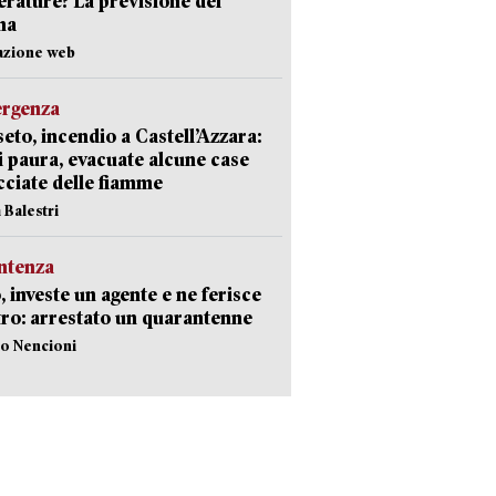
rature? La previsione del
ma
azione web
ergenza
eto, incendio a Castell’Azzara:
i paura, evacuate alcune case
ciate delle fiamme
 Balestri
ntenza
, investe un agente e ne ferisce
tro: arrestato un quarantenne
lo Nencioni