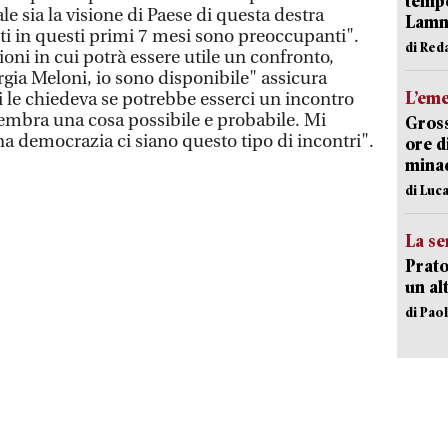
tempe
 sia la visione di Paese di questa destra
Lam
lti in questi primi 7 mesi sono preoccupanti".
di Red
ioni in cui potrà essere utile un confronto,
gia Meloni, io sono disponibile" assicura
L’em
 le chiedeva se potrebbe esserci un incontro
embra una cosa possibile e probabile. Mi
Gross
 democrazia ci siano questo tipo di incontri".
ore d
minac
di Luca
La se
Prato
un al
di Pao