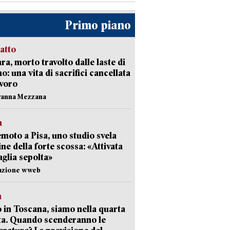
Primo piano
ratto
ra, morto travolto dalle laste di
: una vita di sacrifici cancellata
avoro
vanna Mezzana
a
moto a Pisa, uno studio svela
gine della forte scossa: «Attivata
aglia sepolta»
dazione wweb
a
 in Toscana, siamo nella quarta
ta. Quando scenderanno le