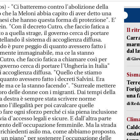
s) - "Ci batteremo contro l'abolizione della
 che la Meloni abbia capito di aver detto una
Paesi che hanno questa forma di protezione". E'
in. "Con il decreto Cutro, che faccio fatica a
Il rit
o a quella strage, il governo cerca di portare
Carra
tellando il sistema di accoglienza diffusa.
marmo
o è pure peggio di quanto avessero fatto i
dal l
cilmente immaginabile, ma ce la stanno
Cutro, che faccio fatica a chiamare così per
di Gio
l governo cerca di portare l'Ungheria in Italia"
i accoglienza diffusa. "Quello che stiamo
Sism
uanto avessero fatto i decreti Salvini. Era
Terre
e ma ce la stanno facendo". "Surreale mettere
l’ori
oro delle donne con i migranti. Dai tempi della
una f
lla destra è sempre stata scrivere norme
di Re
 l'illegalità per poi cavalcare quelle
 fare ogni sforzo perché ci sia piena inclusione
via d'accesso legali e sicure. E dall'altra parte
Clim
mento dell'occupazione femminile. Ma la strada
Caldo
 i richiedenti asilo ma, come abbiamo proposto,
onda
un piano" per sostenere l'occupazione delle