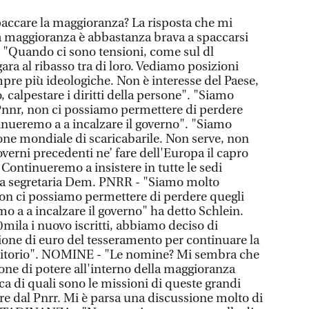
ccare la maggioranza? La risposta che mi
la maggioranza è abbastanza brava a spaccarsi
n. "Quando ci sono tensioni, come sul dl
ara al ribasso tra di loro. Vediamo posizioni
re più ideologiche. Non è interesse del Paese,
 calpestare i diritti della persone". "Siamo
Pnnr, non ci possiamo permettere di perdere
inueremo a a incalzare il governo". "Siamo
ne mondiale di scaricabarile. Non serve, non
overni precedenti ne’ fare dell'Europa il capro
 Continueremo a insistere in tutte le sedi
la segretaria Dem. PNRR - "Siamo molto
non ci possiamo permettere di perdere quegli
o a a incalzare il governo" ha detto Schlein.
ila i nuovo iscritti, abbiamo deciso di
lione di euro del tesseramento per continuare la
erritorio". NOMINE - "Le nomine? Mi sembra che
zione di potere all'interno della maggioranza
ca di quali sono le missioni di queste grandi
ire dal Pnrr. Mi è parsa una discussione molto di