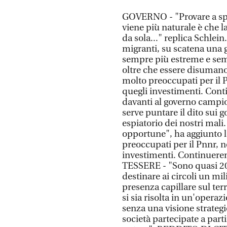
GOVERNO - "Provare a spa
viene più naturale è che 
da sola..." replica Schlei
migranti, su scatena una g
sempre più estreme e semp
oltre che essere disumano,
molto preoccupati per il 
quegli investimenti. Cont
davanti al governo campio
serve puntare il dito sui g
espiatorio dei nostri mali.
opportune", ha aggiunto 
preoccupati per il Pnnr, 
investimenti. Continuerem
TESSERE - "Sono quasi 20m
destinare ai circoli un mi
presenza capillare sul t
si sia risolta in un'opera
senza una visione strategi
società partecipate a part