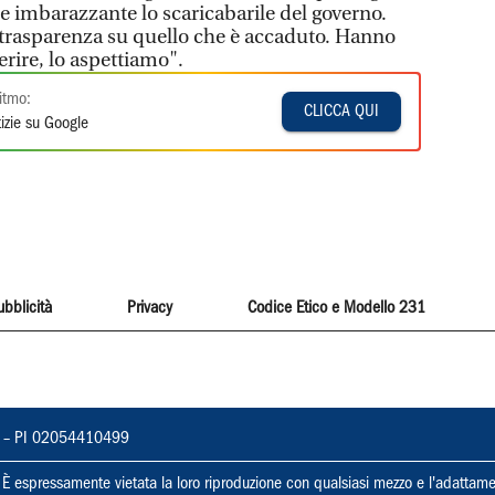
e imbarazzante lo scaricabarile del governo.
 trasparenza su quello che è accaduto. Hanno
ferire, lo aspettiamo".
itmo:
CLICCA QUI
izie su Google
ubblicità
Privacy
Codice Etico e Modello 231
vorno – PI 02054410499
ti. È espressamente vietata la loro riproduzione con qualsiasi mezzo e l'adattame