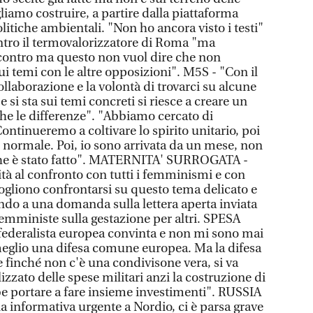
gliamo costruire, a partire dalla piattaforma
litiche ambientali. "Non ho ancora visto i testi"
ntro il termovalorizzatore di Roma "ma
ontro ma questo non vuol dire che non
i temi con le altre opposizioni". M5S - "Con il
ollaborazione e la volontà di trovarci su alcune
 si sta sui temi concreti si riesce a creare un
che le differenze". "Abbiamo cercato di
Continueremo a coltivare lo spirito unitario, poi
è normale. Poi, io sono arrivata da un mese, non
che è stato fatto". MATERNITA' SURROGATA -
ità al confronto con tutti i femminismi e con
vogliono confrontarsi su questo tema delicato e
do a una domanda sulla lettera aperta inviata
femministe sulla gestazione per altri. SPESA
federalista europea convinta e non mi sono mai
 meglio una difesa comune europea. Ma la difesa
finché non c'è una condivisone vera, si va
zato delle spese militari anzi la costruzione di
e portare a fare insieme investimenti". RUSSIA
a informativa urgente a Nordio, ci è parsa grave