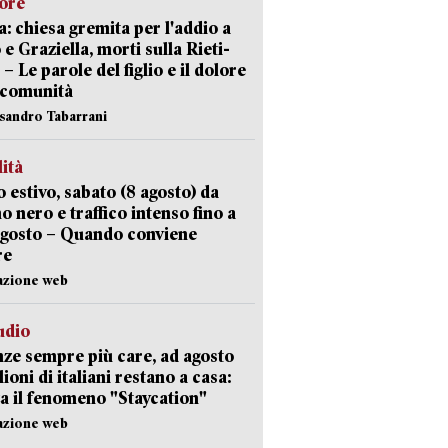
lore
: chiesa gremita per l'addio a
 e Graziella, morti sulla Rieti-
 – Le parole del figlio e il dolore
 comunità
ssandro Tabarrani
lità
 estivo, sabato (8 agosto) da
no nero e traffico intenso fino a
agosto – Quando conviene
re
azione web
udio
ze sempre più care, ad agosto
lioni di italiani restano a casa:
a il fenomeno "Staycation"
azione web