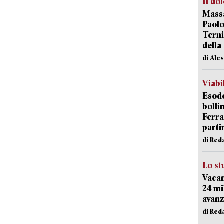
Il do
Massa
Paolo
Terni
della
di Ale
Viabi
Esodo
bolli
Ferr
parti
di Red
Lo st
Vacan
24 mi
avanz
di Red