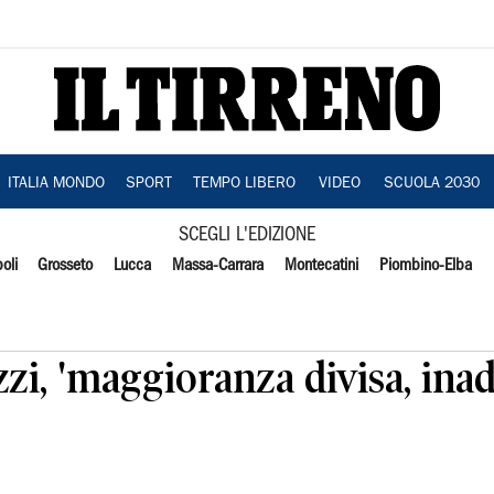
ITALIA MONDO
SPORT
TEMPO LIBERO
VIDEO
SCUOLA 2030
SCEGLI L'EDIZIONE
oli
Grosseto
Lucca
Massa-Carrara
Montecatini
Piombino-Elba
zi, 'maggioranza divisa, ina