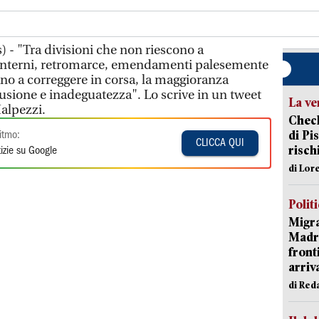
 - "Tra divisioni che non riescono a
i interni, retromarce, emendamenti palesemente
ano a correggere in corsa, la maggioranza
fusione e inadeguatezza". Lo scrive in un tweet
La ve
alpezzi.
Check
di Pis
itmo:
CLICCA QUI
risch
izie su Google
di Lor
Polit
Migra
Madri
front
arriva
di Red