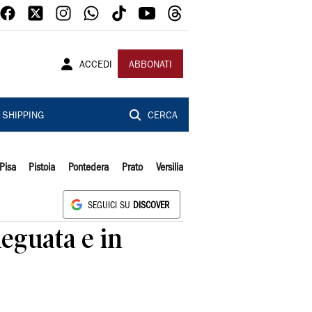
ACCEDI
ABBONATI
SHIPPING
CERCA
Pisa
Pistoia
Pontedera
Prato
Versilia
SEGUICI SU
DISCOVER
deguata e in