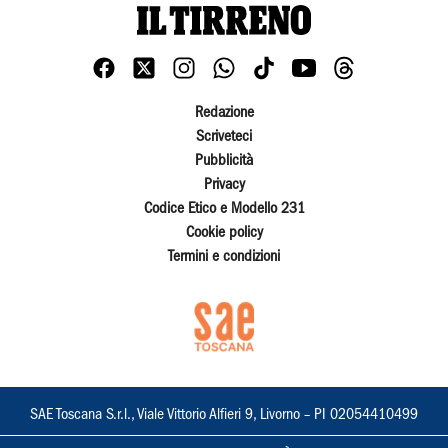
Redazione
Scriveteci
Pubblicità
Privacy
Codice Etico e Modello 231
Cookie policy
Termini e condizioni
SAE Toscana S.r.l., Viale Vittorio Alfieri 9, Livorno – PI 02054410499