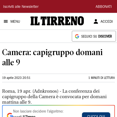
Il
Iscriviti alle Newsletter
ABBONATI
Tirreno
MENU
ACCEDI
SEGUICI SU
DISCOVER
Camera: capigruppo domani
alle 9
19 aprile 2023 20:51
1 MINUTI DI LETTURA
Roma, 19 apr. (Adnkronos) - La conferenza dei
capigruppo della Camera è convocata per domani
mattina alle 9.
Non lasciare decidere l'algoritmo:
CLICCA QUI