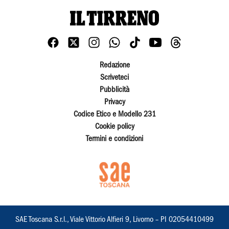
Redazione
Scriveteci
Pubblicità
Privacy
Codice Etico e Modello 231
Cookie policy
Termini e condizioni
SAE Toscana S.r.l., Viale Vittorio Alfieri 9, Livorno – PI 02054410499